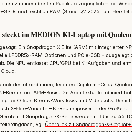
tionen zu einem breiten Publikum zugänglich – mit Win
-SSDs und reichlich RAM (Stand Q2 2025, laut Herstell
 steckt im MEDION KI-Laptop mit Qualco
gesagt: Ein Snapdragon X Elite (ARM) mit integrierter N
elle LPDDR5x-RAM-Optionen und PCIe-SSD – ausgelegt au
eb. Die NPU entlastet CPU/GPU bei KI-Aufgaben und ermö
 Cloud.
tück des ultra-dünnen, leichten Copilot+ PCs ist Qual
U-Kernen auf ARM-Basis. Die Architektur kombiniert hoh
ung für Office, Kreativ-Workflows und Videocalls. Die in
nach X‑Elite-Variante – KI-Rechenpower in der Größeno
 Geräte mit Snapdragon-X-Serie werden mit bis zu 45 
tellerangaben, vgl.
Überblick zu Snapdragon-X-Copilot+