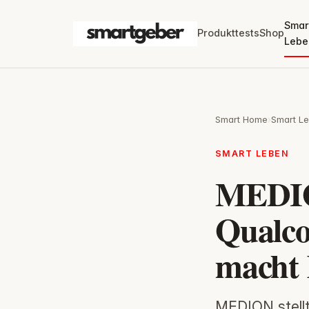
Smar
Produkttests
Shop
Lebe
Smart Home
›
Smart L
SMART LEBEN
MEDIO
Qualco
macht 
MEDION stellt