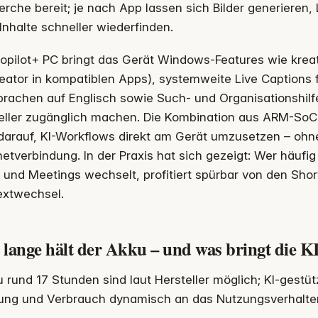
rche bereit; je nach App lassen sich Bilder generieren, 
Inhalte schneller wiederfinden.
opilot+ PC bringt das Gerät Windows-Features wie kreat
ator in kompatiblen Apps), systemweite Live Captions fü
rachen auf Englisch sowie Such- und Organisationshilfe
eller zugänglich machen. Die Kombination aus ARM-So
t darauf, KI-Workflows direkt am Gerät umzusetzen – oh
netverbindung. In der Praxis hat sich gezeigt: Wer häu
 und Meetings wechselt, profitiert spürbar von den Sho
extwechsel.
 lange hält der Akku – und was bringt die K
u rund 17 Stunden sind laut Hersteller möglich; KI-gestü
tung und Verbrauch dynamisch an das Nutzungsverhalte