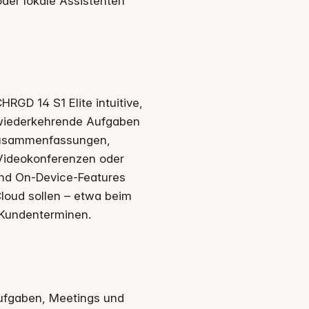
oder lokale Assistenten
HRGD 14 S1 Elite intuitive,
 wiederkehrende Aufgaben
tzusammenfassungen,
 Videokonferenzen oder
ind On-Device-Features
Cloud sollen – etwa beim
 Kundenterminen.
vaufgaben, Meetings und