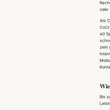
Reche
oder 
Als C
CoCre
40 Sp
schn
ziel
Inter
Mails
Kont
Wie
Bis z
Leis