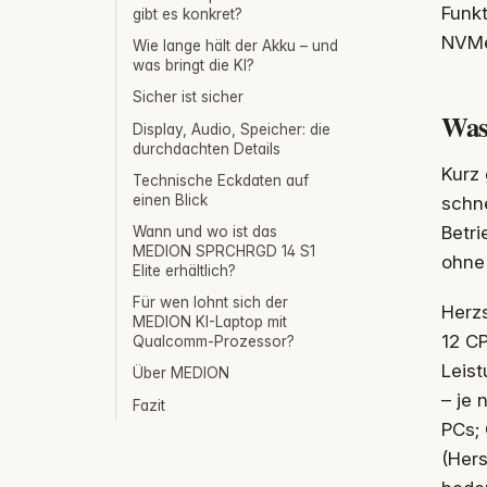
Funk
gibt es konkret?
NVMe
Wie lange hält der Akku – und
was bringt die KI?
Sicher ist sicher
Was
Display, Audio, Speicher: die
durchdachten Details
Kurz 
Technische Eckdaten auf
einen Blick
schn
Betri
Wann und wo ist das
MEDION SPRCHRGD 14 S1
ohne
Elite erhältlich?
Für wen lohnt sich der
Herzs
MEDION KI-Laptop mit
12 CP
Qualcomm-Prozessor?
Leist
Über MEDION
– je 
Fazit
PCs;
(Hers