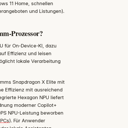
dows 11 Home, schnellen
erangeboten und Listungen).
mm-Prozessor?
PU für On-Device-KI, dazu
f Effizienz und leisen
glicht lokale Verarbeitung
comms Snapdragon X Elite mit
e Effizienz mit ausreichend
tegrierte Hexagon NPU liefert
rdnung moderner Copilot+
TOPS NPU-Leistung beworben
 PCs
). Für Anwender