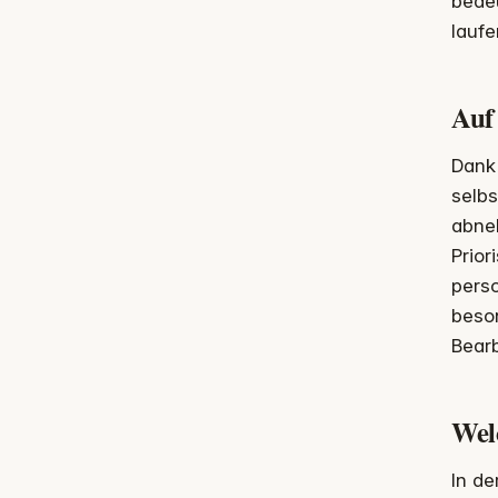
bedeu
laufe
Auf 
Dank 
selb
abne
Prior
pers
beson
Bear
Wel
In de