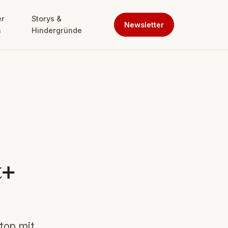
er
Storys &
Newsletter
n
Hindergründe
t+
top mit