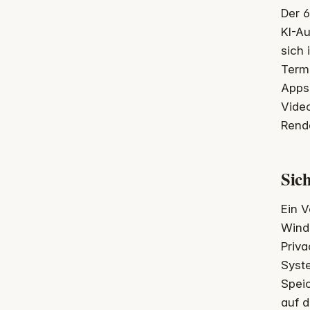
Der 
KI-Au
sich 
Termi
Apps 
Video
Rende
Sich
Ein V
Wind
Priv
Syst
Speic
auf d