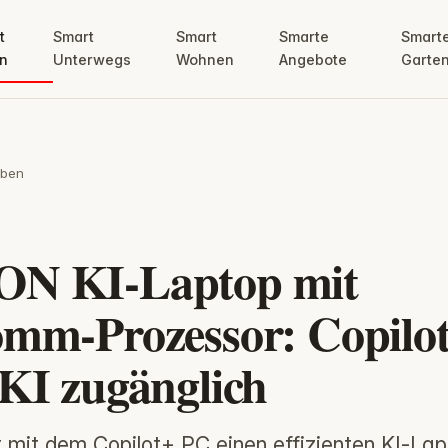
t
Smart
Smart
Smarte
Smart
n
Unterwegs
Wohnen
Angebote
Garte
eben
N KI-Laptop mit
mm-Prozessor: Copilo
KI zugänglich
 mit dem Copilot+ PC einen effizienten KI‑Lap