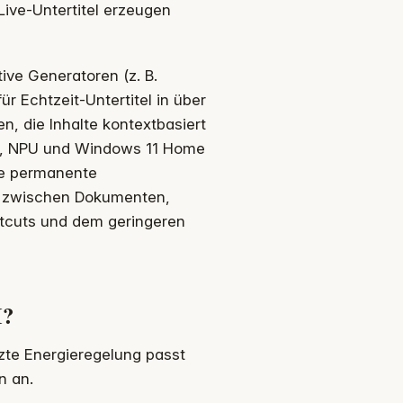
Live-Untertitel erzeugen
ive Generatoren (z. B.
r Echtzeit-Untertitel in über
n, die Inhalte kontextbasiert
C, NPU und Windows 11 Home
ne permanente
fig zwischen Dokumenten,
rtcuts und dem geringeren
I?
tzte Energieregelung passt
n an.