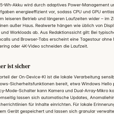
65-Wh-Akku wird durch adaptives Power-Management unt
fgaben energieeffizient vor, sodass CPU und GPU entlas
im leiseren Betrieb und längeren Laufzeiten wider – im 
nen außer Haus. Realwerte hängen wie üblich von Displ
und Workloads ab. Aus Redaktionssicht gilt: Bei typisch
calls und Browser-Tabs erscheint eine Tagestour ohne Ne
ring oder 4K-Video schneiden die Laufzeit.
er ist sicher
orteil der On-Device-KI ist die lokale Verarbeitung sens
ows-Sicherheitsfunktionen bereit, etwa Windows Hello p
acy-Mode-Schalter kann Kamera und Dual-Array-Mikro kom
emseitig lassen sich automatische Updates, Anomaliehin
herrichtlinien für Inhalte einrichten. Für lokale Erinneru
em Gerät gespeichert und lassen sich granular verwalte