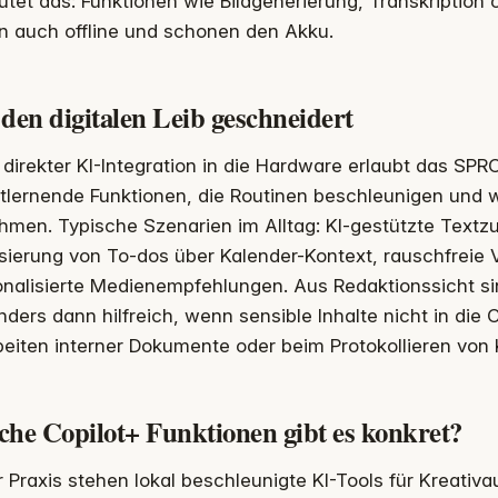
tet das: Funktionen wie Bildgenerierung, Transkription 
n auch offline und schonen den Akku.
den digitalen Leib geschneidert
direkter KI-Integration in die Hardware erlaubt das SPRC
stlernende Funktionen, die Routinen beschleunigen und
hmen. Typische Szenarien im Alltag: KI-gestützte Tex
isierung von To-dos über Kalender-Kontext, rauschfreie
onalisierte Medienempfehlungen. Aus Redaktionssicht s
ders dann hilfreich, wenn sensible Inhalte nicht in die 
beiten interner Dokumente oder beim Protokollieren von
che Copilot+ Funktionen gibt es konkret?
r Praxis stehen lokal beschleunigte KI-Tools für Kreati