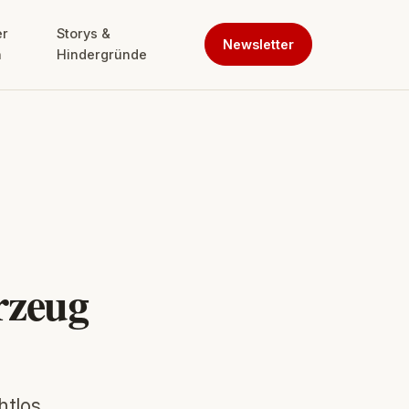
er
Storys &
Newsletter
n
Hindergründe
rzeug
htlos