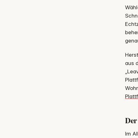
Wähl
Schni
Echt
beher
genau
Hers
aus 
„Lea
Platt
Wohn
Platt
Der
Im Al