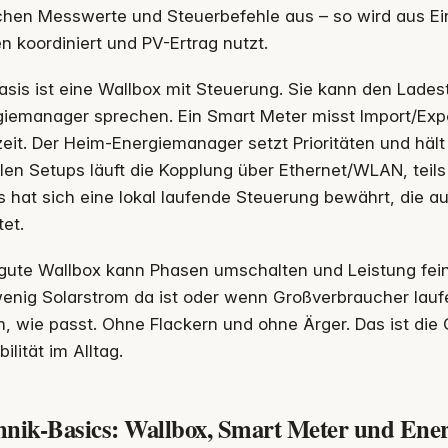
chen Messwerte und Steuerbefehle aus – so wird aus Ei
n koordiniert und PV-Ertrag nutzt.
asis ist eine Wallbox mit Steuerung. Sie kann den Lade
giemanager sprechen. Ein Smart Meter misst Import/Exp
eit. Der Heim-Energiemanager setzt Prioritäten und häl
elen Setups läuft die Kopplung über Ethernet/WLAN, teil
s hat sich eine lokal laufende Steuerung bewährt, die a
tet.
gute Wallbox kann Phasen umschalten und Leistung fein 
enig Solarstrom da ist oder wenn Großverbraucher laufen
, wie passt. Ohne Flackern und ohne Ärger. Das ist di
ilität im Alltag.
hnik-Basics: Wallbox, Smart Meter und En