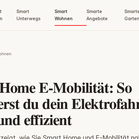
t
Smart
Smart
Smarte
Smart
n
Unterwegs
Wohnen
Angebote
Garte
ohnen
Home E-Mobilität: So
ierst du dein Elektrofah
und effizient
zeigt, wie Sie Smart Home und E-Mobilität na