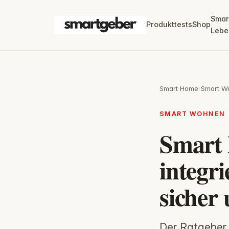
Smar
Produkttests
Shop
Lebe
Smart Home
›
Smart W
SMART WOHNEN
Smart 
integr
sicher 
Der Ratgeber 