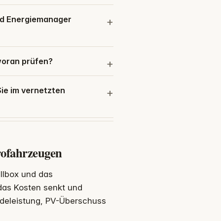
und Energiemanager
woran prüfen?
ie im vernetzten
rofahrzeugen
allbox und das
as Kosten senkt und
adeleistung, PV-Überschuss