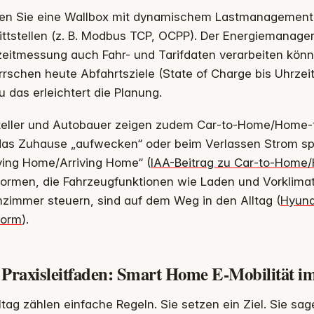
en Sie eine Wallbox mit dynamischem Lastmanagemen
ttstellen (z. B. Modbus TCP, OCPP). Der Energiemanager
zeitmessung auch Fahr- und Tarifdaten verarbeiten kön
rschen heute Abfahrtsziele (State of Charge bis Uhrzei
 das erleichtert die Planung.
teller und Autobauer zeigen zudem Car‑to‑Home/Home‑
das Zuhause „aufwecken“ oder beim Verlassen Strom s
ving Home/Arriving Home“ (
IAA-Beitrag zu Car‑to‑Home
formen, die Fahrzeugfunktionen wie Laden und Vorklima
zimmer steuern, sind auf dem Weg in den Alltag (
Hyund
form
).
 Praxisleitfaden: Smart Home E-Mobilität im
ltag zählen einfache Regeln. Sie setzen ein Ziel. Sie sa