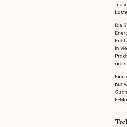
taus
Laste
Die B
Ener
Echtz
In vi
Praxi
arbei
Eine 
nur w
Strom
E-Mob
Tec