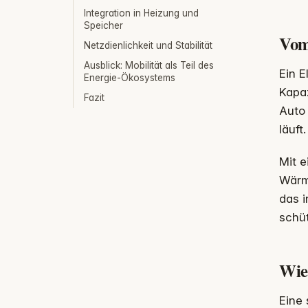
Integration in Heizung und
Speicher
Vom
Netzdienlichkeit und Stabilität
Ausblick: Mobilität als Teil des
Ein E
Energie-Ökosystems
Kapaz
Fazit
Auto 
läuft
Mit e
Wärm
das i
schüt
Wie 
Eine 