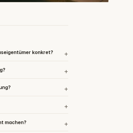
useigentümer konkret?
ag?
sung?
ent machen?