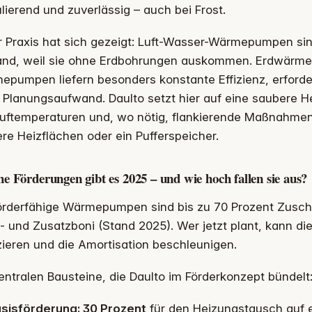
ierend und zuverlässig – auch bei Frost.
r Praxis hat sich gezeigt: Luft-Wasser-Wärmepumpen si
and, weil sie ohne Erdbohrungen auskommen. Erdwärme
epumpen liefern besonders konstante Effizienz, erfor
Planungsaufwand. Daulto setzt hier auf eine saubere He
auftemperaturen und, wo nötig, flankierende Maßnahmen
re Heizflächen oder ein Pufferspeicher.
e Förderungen gibt es 2025 – und wie hoch fallen sie aus?
förderfähige Wärmepumpen sind bis zu 70 Prozent Zusch
- und Zusatzboni (Stand 2025). Wer jetzt plant, kann di
ieren und die Amortisation beschleunigen.
entralen Bausteine, die Daulto im Förderkonzept bündelt
sisförderung: 30 Prozent
für den Heizungstausch auf 