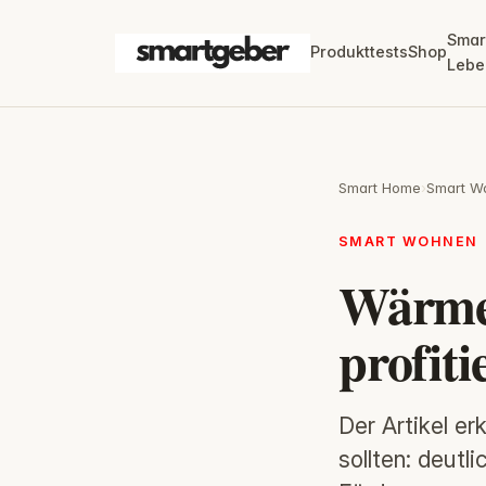
Smar
Produkttests
Shop
Lebe
Smart Home
›
Smart W
SMART WOHNEN
Wärmep
profiti
Der Artikel e
sollten: deut