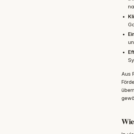
na
Kl
Ga
Ei
un
Ef
Sy
Aus R
Förd
übern
gewäh
Wie