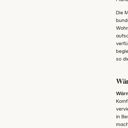
Die 
bunde
Wohn
aufsc
verfü
begle
so di
Wär
Wärm
Komf
verv
in B
mach