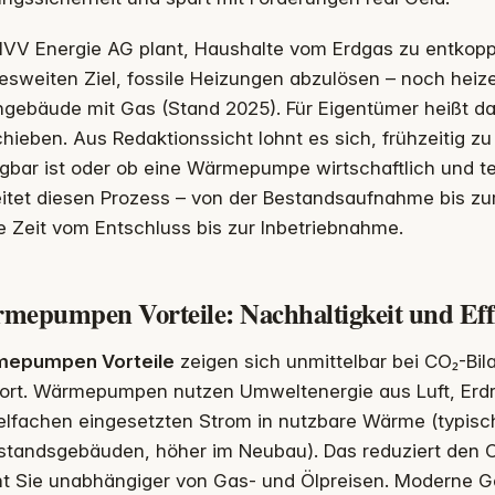
MVV Energie AG plant, Haushalte vom Erdgas zu entkopp
sweiten Ziel, fossile Heizungen abzulösen – noch heiz
gebäude mit Gas (Stand 2025). Für Eigentümer heißt da
hieben. Aus Redaktionssicht lohnt es sich, frühzeitig z
gbar ist oder ob eine Wärmepumpe wirtschaftlich und te
itet diesen Prozess – von der Bestandsaufnahme bis zur
e Zeit vom Entschluss bis zur Inbetriebnahme.
mepumpen Vorteile: Nachhaltigkeit und Eff
epumpen Vorteile
zeigen sich unmittelbar bei CO₂-Bil
ort. Wärmepumpen nutzen Umweltenergie aus Luft, Erd
ielfachen eingesetzten Strom in nutzbare Wärme (typis
estandsgebäuden, höher im Neubau). Das reduziert den 
t Sie unabhängiger von Gas- und Ölpreisen. Moderne Ger