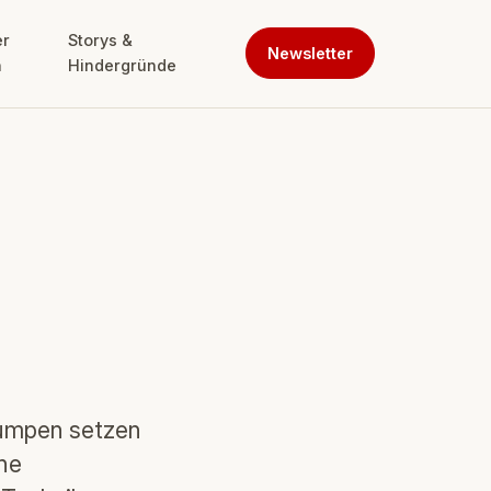
er
Storys &
Newsletter
n
Hindergründe
pumpen setzen
che