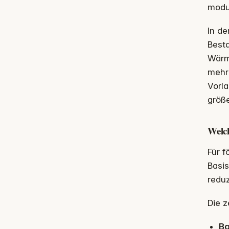
modul
In de
Best
Wärm
mehr 
Vorl
größe
Welch
Für 
Basis
reduz
Die z
Ba