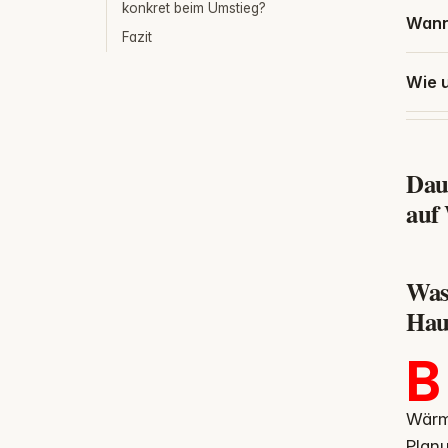
konkret beim Umstieg?
Wann
Fazit
Wie 
Dau
auf
Was
Hau
B
Wärm
Planu