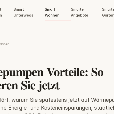
t
Smart
Smart
Smarte
Smart
n
Unterwegs
Wohnen
Angebote
Garte
ohnen
umpen Vorteile: So
eren Sie jetzt
rklärt, warum Sie spätestens jetzt auf Wärme
liche Energie- und Kosteneinsparungen, staatli