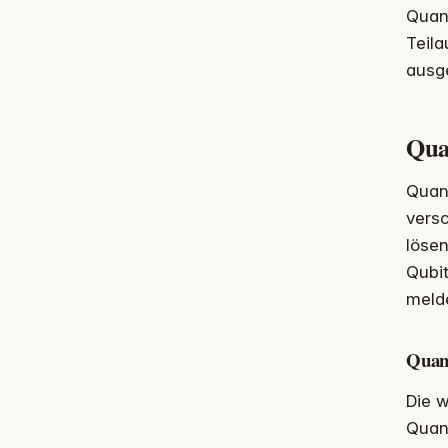
Quant
Teil
ausg
Qua
Quan
versc
lösen
Qubit
melde
Quant
Die w
Quan