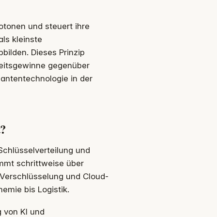
tonen und steuert ihre
ls kleinste
bbilden. Dieses Prinzip
keitsgewinne gegenüber
antentechnologie in der
t?
chlüsselverteilung und
mmt schrittweise über
m Verschlüsselung und Cloud-
emie bis Logistik.
 von KI und