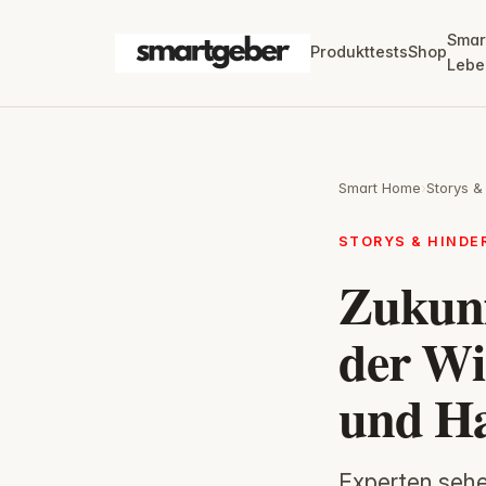
Smar
Produkttests
Shop
Lebe
Smart Home
›
Storys &
STORYS & HIND
Zukunf
der Wi
und H
Experten sehe