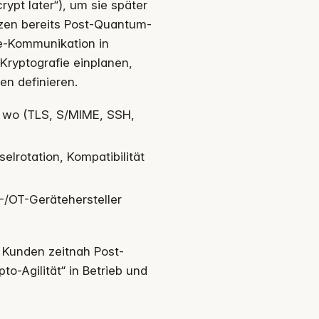
pt later“), um sie später
tzen bereits Post-Quantum-
e-Kommunikation in
Kryptografie einplanen,
n definieren.
 wo (TLS, S/MIME, SSH,
elrotation, Kompatibilität
T-/OT-Gerätehersteller
n Kunden zeitnah Post-
o-Agilität“ in Betrieb und