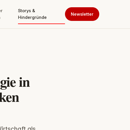
er
Storys &
Newsletter
n
Hindergründe
ie in
iken
irtschaft als