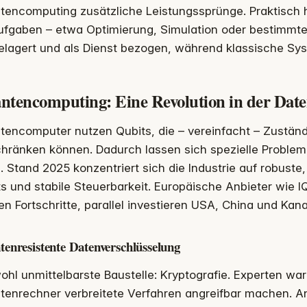
encomputing zusätzliche Leistungssprünge. Praktisch h
aufgaben – etwa Optimierung, Simulation oder bestimm
elagert und als Dienst bezogen, während klassische S
ntencomputing: Eine Revolution in der Date
tencomputer nutzen Qubits, die – vereinfacht – Zustän
hränken können. Dadurch lassen sich spezielle Problem
. Stand 2025 konzentriert sich die Industrie auf robuste, 
s und stabile Steuerbarkeit. Europäische Anbieter wie 
n Fortschritte, parallel investieren USA, China und Kan
enresistente Datenverschlüsselung
ohl unmittelbarste Baustelle: Kryptografie. Experten wa
tenrechner verbreitete Verfahren angreifbar machen. An