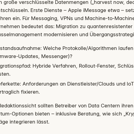
 große verschlüsselte Datenmengen („harvest now, decry
tschlüsseln. Erste Dienste – Apple iMessage etwa – se
ahren ein. Für Messaging, VPNs und Machine-to-Machin
nehmen bedeutet das: Migration zu quantenresistenter 
üsselmanagement modernisieren und Übergangsstrategie
standsaufnahme: Welche Protokolle/Algorithmen laufen
rmware-Updates, Messenger)?
grationspfad: Hybride Verfahren, Rollout-Fenster, Schlüss
sten.
eferkette: Anforderungen an Dienstleister/Clouds und Io
rtraglich fixieren.
edaktionssicht sollten Betreiber von Data Centern ihre
um-Optionen bieten – inklusive Beratung, wie sich „Krypt
äge integrieren lässt.