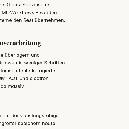
eißt das: Spezifische
te ML-Workflows – werden
ysteme den Rest übernehmen.
nverarbeitung
de überlagern und
klassen in weniger Schritten
logisch fehlerkorrigierte
IQM, AQT und eleqtron
ada massiv.
rnen, dass leistungsfähige
greifer speichern heute