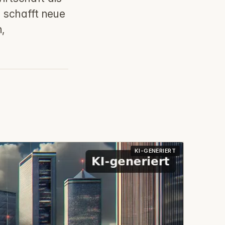
d schafft neue
n,
KI-GENERIERT