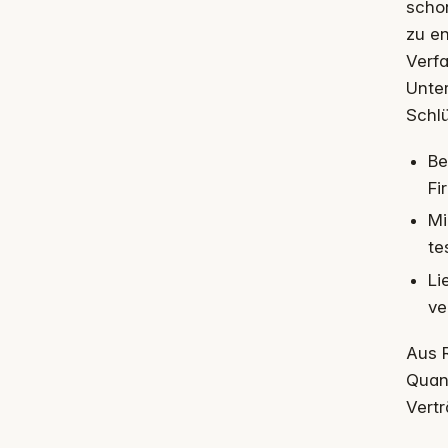
schon
zu en
Verf
Unter
Schl
Be
Fi
Mi
te
Li
ve
Aus R
Quant
Vertr