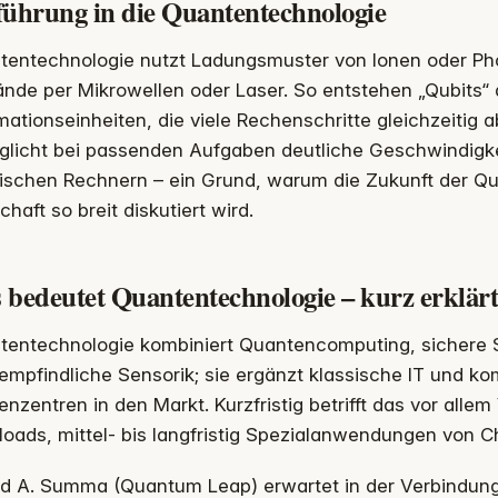
führung in die Quantentechnologie
tentechnologie nutzt Ladungsmuster von Ionen oder Pho
nde per Mikrowellen oder Laser. So entstehen „Qubits“ a
mationseinheiten, die viele Rechenschritte gleichzeitig a
glicht bei passenden Aufgaben deutliche Geschwindig
sischen Rechnern – ein Grund, warum die Zukunft der Qu
chaft so breit diskutiert wird.
 bedeutet Quantentechnologie – kurz erklär
tentechnologie kombiniert Quantencomputing, sichere S
mpfindliche Sensorik; sie ergänzt klassische IT und ko
nzentren in den Markt. Kurzfristig betrifft das vor alle
oads, mittel- bis langfristig Spezialanwendungen von Ch
ld A. Summa (Quantum Leap) erwartet in der Verbindung