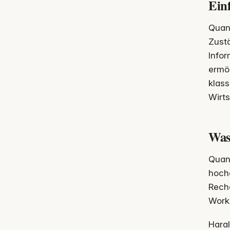
Ein
Quan
Zustä
Infor
ermö
klas
Wirts
Was
Quan
hoche
Reche
Workl
Hara