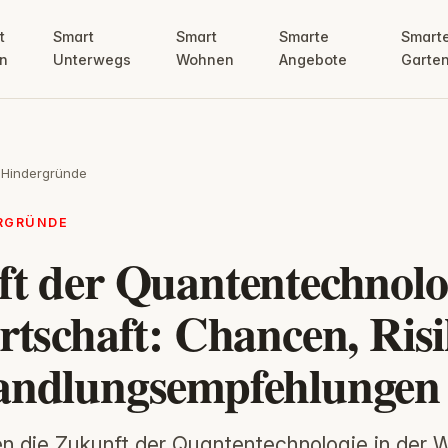
t
Smart
Smart
Smarte
Smart
n
Unterwegs
Wohnen
Angebote
Garte
 Hindergründe
ERGRÜNDE
t der Quantentechnolog
rtschaft: Chancen, Ris
andlungsempfehlungen
n die Zukunft der Quantentechnologie in der W