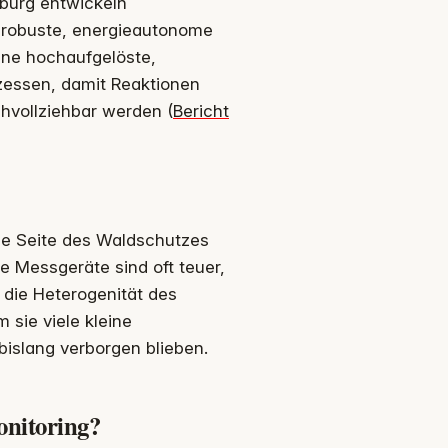
burg entwickeln
robuste, energieautonome
ine hochaufgelöste,
ozessen, damit Reaktionen
chvollziehbar werden (
Bericht
he Seite des Waldschutzes
 Messgeräte sind oft teuer,
 die Heterogenität des
 sie viele kleine
islang verborgen blieben.
onitoring?