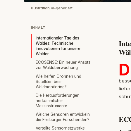
Illustration KI-generiert
INHALT
Internationaler Tag des
Inte
Waldes: Technische
Innovationen für unsere
Wäl
Wälder
ECOSENSE: Ein neuer Ansatz
D
zur Waldüberwachung
Wie helfen Drohnen und
besse
Satelliten beim
Waldmonitoring?
liefe
Die Herausforderungen
schü
herkömmlicher
Messinstrumente
Welche Sensoren entwickeln
ECO
die Freiburger Forschenden?
Verteilte Sensornetzwerke