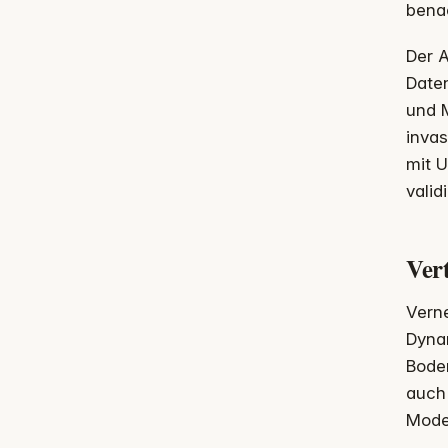
bena
Der 
Date
und M
invas
mit 
valid
Vert
Verne
Dyna
Bode
auch 
Model