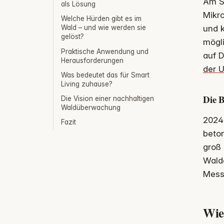
Am S
als Lösung
Mikr
Welche Hürden gibt es im
und k
Wald – und wie werden sie
gelöst?
mögli
Praktische Anwendung und
auf D
Herausforderungen
der 
Was bedeutet das für Smart
Living zuhause?
Die 
Die Vision einer nachhaltigen
Waldüberwachung
2024
Fazit
beto
groß 
Walde
Mess
Wie