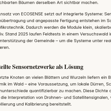
chbarten Bäumen derselben Art sichtbar machen.
Ansatz von ECOSENSE setzt auf integrierte Systeme: Se
nübertragung und angepasste Fertigung entstehen im Sc
ikrotechnik. Dadurch werden die Module klein, skalierb
iv. Stand 2025 laufen Feldtests in einem Versuchswald i
Unterstützung der Gemeinde – um die Systeme unter re
ieren.
eilte Sensornetzwerke als Lösung
tzte Knoten an vielen Blättern und Wurzeln liefern ein B
mik im Wald – eine Voraussetzung, um lokale Dürren, S
nunterschiede quantifizierbar zu machen. Diese Dichte
die Interpretation von Drohnen- und Satellitensignalen, 
lierung und Kalibrierung bereitstellt.