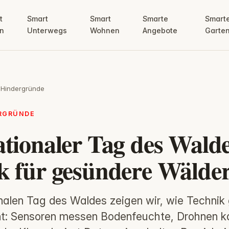
t
Smart
Smart
Smarte
Smart
n
Unterwegs
Wohnen
Angebote
Garte
 Hindergründe
ERGRÜNDE
ationaler Tag des Walde
k für gesündere Wälde
nalen Tag des Waldes zeigen wir, wie Technik
t: Sensoren messen Bodenfeuchte, Drohnen ka