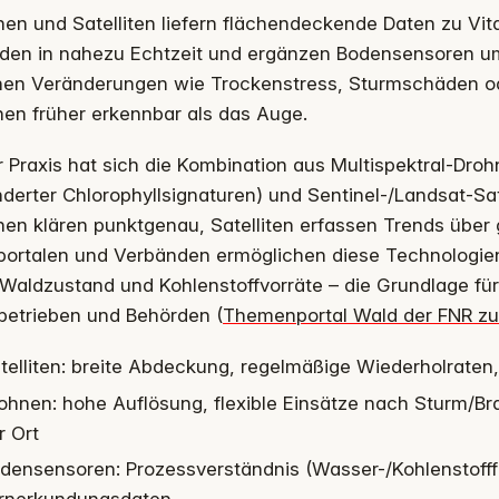
en und Satelliten liefern flächendeckende Daten zu Vit
den in nahezu Echtzeit und ergänzen Bodensensoren um
en Veränderungen wie Trockenstress, Sturmschäden ode
en früher erkennbar als das Auge.
r Praxis hat sich die Kombination aus Multispektral-Droh
derter Chlorophyllsignaturen) und Sentinel-/Landsat-Sa
en klären punktgenau, Satelliten erfassen Trends über 
portalen und Verbänden ermöglichen diese Technologie
Waldzustand und Kohlenstoffvorräte – die Grundlage für 
betrieben und Behörden (
Themenportal Wald der FNR zu
telliten: breite Abdeckung, regelmäßige Wiederholraten
ohnen: hohe Auflösung, flexible Einsätze nach Sturm/Bra
r Ort
densensoren: Prozessverständnis (Wasser-/Kohlenstofffl