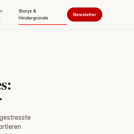
er
Storys &
Newsletter
n
Hindergründe
s:
r
 gestresste
rtieren