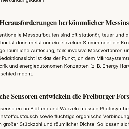
rnerkundungsdaten
 Herausforderungen herkömmlicher Messin
ntionelle Messaufbauten sind oft stationär, teuer und a
ar ist dann meist nur ein einzelner Stamm oder ein Kr
ge räumliche Auflösung, teils invasive Messverfahren 
edaktionssicht ist das der Punkt, an dem Mikrosystemte
orik und energieautonomen Konzepten (z. B. Energy Har
rschied macht.
che Sensoren entwickeln die Freiburger Fo
osensoren an Blättern und Wurzeln messen Photosynthes
enstoffaustausch sowie flüchtige organische Verbindung
n großer Stückzahl und räumlicher Dichte. So lassen si