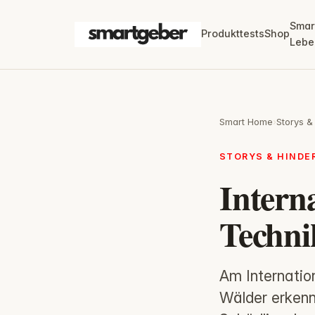
Smar
Produkttests
Shop
Lebe
Smart Home
›
Storys &
STORYS & HIND
Intern
Techni
Am Internatio
Wälder erkenn