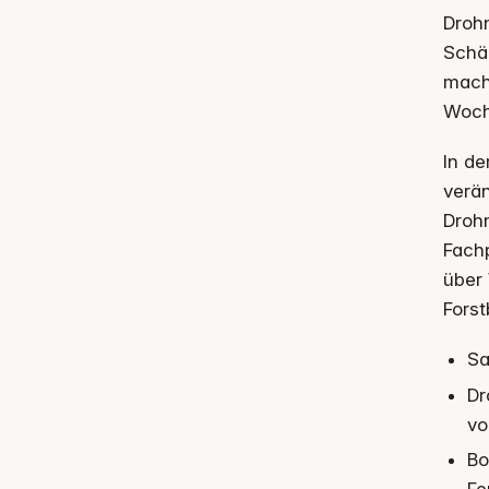
Drohn
Schä
mach
Woch
In de
verän
Drohn
Fach
über 
Forst
Sa
Dr
vo
Bo