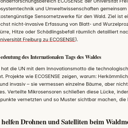
onderforschungsbereich ECOSENSE der Universität Frei
osystemtechnik und Umweltwissenschaften gemeinsam 
ostengünstige Sensornetzwerke für den Wald. Ziel ist e
chst nicht-invasive Erfassung von Blatt- und Wurzelpr
ürre, Hitze oder Schädlingsbefall räumlich detailliert na
Universität Freiburg zu ECOSENSE
).
Bedeutung des
Internationalen Tags des Waldes
 hat die UN mit dem Innovationsmotto die technologisc
nt. Projekte wie ECOSENSE zeigen, warum: Herkömmliche
und invasiv – sie vermessen einzelne Bäume, aber nicht
s. Verteilte Mikrosensoren schließen diese Lücke, indem
punkte vernetzten und so Muster sichtbar machen, die b
 helfen Drohnen und Satelliten beim Waldm