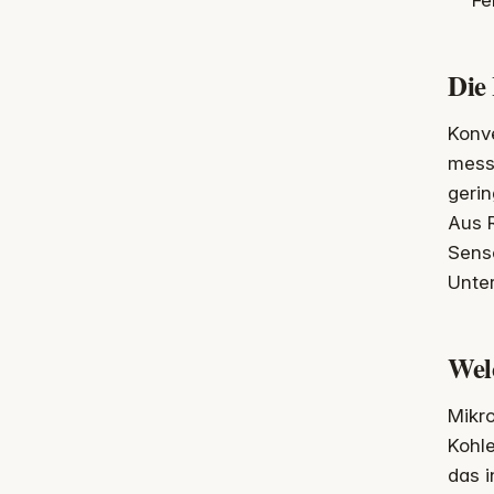
Fe
Die
Konve
messb
gerin
Aus R
Sens
Unte
Wel
Mikr
Kohl
das i