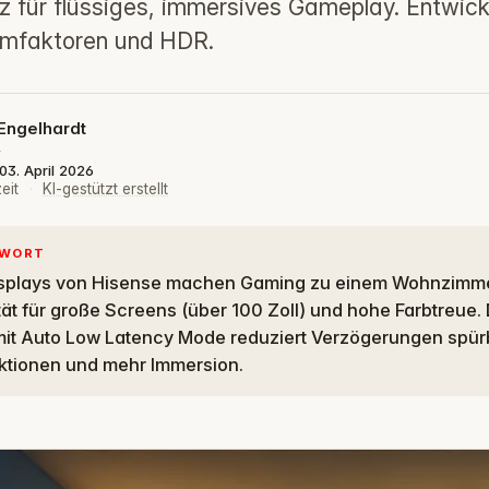
z für flüssiges, immersives Gameplay. Entwickl
rmfaktoren und HDR.
Engelhardt
4
 03. April 2026
eit
·
KI-gestützt erstellt
TWORT
tät für große Screens (über 100 Zoll) und hohe Farbtreue.
it Auto Low Latency Mode reduziert Verzögerungen spürb
aktionen und mehr Immersion.