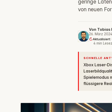
geringe Laten
von neuen Fo
Von
Tobias 
26. März 202
Aktualisiert:
·
4 min Lesez
SCHNELLE AN
Xbox Laser-Displays von Hisense machen Gaming zu einem Wohnzimmer-Event:
Laserbildquali
Spielemodus m
flüssigere Re