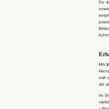
Für d
sowie
empfi
pass
Bilds
lich
Erl
Mit
X
Ferns
nah a
als e
Im Sm
verb
– Pro