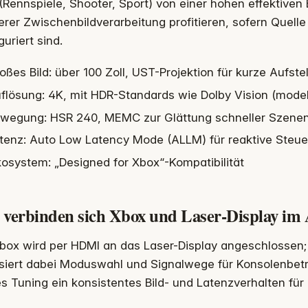
 (Rennspiele, Shooter, Sport) von einer hohen effektiven
rer Zwischenbildverarbeitung profitieren, sofern Quelle
guriert sind.
oßes Bild: über 100 Zoll, UST-Projektion für kurze Aufst
flösung: 4K, mit HDR-Standards wie Dolby Vision (mode
wegung: HSR 240, MEMC zur Glättung schneller Szene
tenz: Auto Low Latency Mode (ALLM) für reaktive Steu
osystem: „Designed for Xbox“-Kompatibilität
 verbinden sich Xbox und Laser-Display im 
box wird per HDMI an das Laser-Display angeschlossen;
isiert dabei Moduswahl und Signalwege für Konsolenbetr
s Tuning ein konsistentes Bild- und Latenzverhalten für