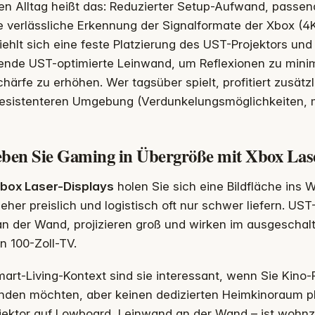
en Alltag heißt das: Reduzierter Setup-Aufwand, passend
 verlässliche Erkennung der Signalformate der Xbox (4
ehlt sich eine feste Platzierung des UST-Projektors und
ende UST-optimierte Leinwand, um Reflexionen zu minim
chärfe zu erhöhen. Wer tagsüber spielt, profitiert zusätz
tresistenteren Umgebung (Verdunkelungsmöglichkeiten, 
eben Sie Gaming in Übergröße mit Xbox Las
box Laser-Displays
holen Sie sich eine Bildfläche ins
eher preislich und logistisch oft nur schwer liefern. US
n der Wand, projizieren groß und wirken im ausgeschalt
in 100-Zoll-TV.
art-Living-Kontext sind sie interessant, wenn Sie Kino
inden möchten, aber keinen dedizierten Heimkinoraum p
jektor auf Lowboard, Leinwand an der Wand – ist wohnz