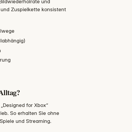
 Bildwiederholrate und
 und Zuspielkette konsistent
ellwege
llabhängig)
n
erung
Alltag?
 „Designed for Xbox“
ieb. So erhalten Sie ohne
 Spiele und Streaming.