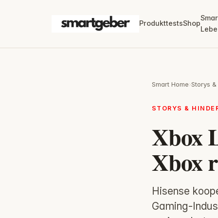
Smar
Produkttests
Shop
Lebe
Smart Home
›
Storys &
STORYS & HIND
Xbox L
Xbox r
Hisense koope
Gaming-Indust