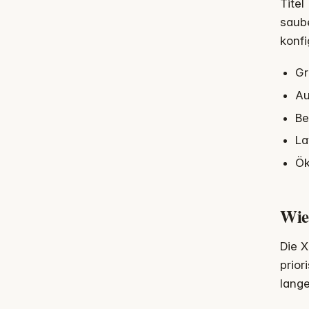
Titel
saube
konfi
Gr
Au
Be
La
Ök
Wie
Die X
prior
lange