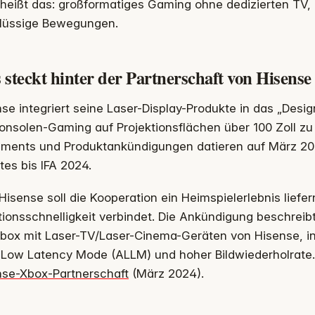
heißt das: großformatiges Gaming ohne dedizierten TV, 
flüssige Bewegungen.
 steckt hinter der Partnerschaft von Hisens
se integriert seine Laser-Display-Produkte in das „Des
nsolen-Gaming auf Projektionsflächen über 100 Zoll zu o
ements und Produktankündigungen datieren auf März 20
es bis IFA 2024.
Hisense soll die Kooperation ein Heimspielerlebnis liefer
ionsschnelligkeit verbindet. Die Ankündigung beschreib
Xbox mit Laser-TV/Laser-Cinema-Geräten von Hisense, i
 Low Latency Mode (ALLM) und hoher Bildwiederholrate.
nse-Xbox-Partnerschaft
(März 2024).