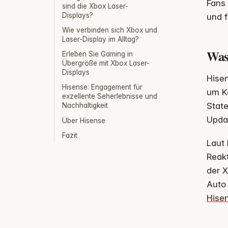
Fans 
sind die Xbox Laser-
Displays?
und 
Wie verbinden sich Xbox und
Laser-Display im Alltag?
Was
Erleben Sie Gaming in
Übergröße mit Xbox Laser-
Displays
Hisen
Hisense: Engagement für
um Ko
exzellente Seherlebnisse und
Stat
Nachhaltigkeit
Updat
Über Hisense
Fazit
Laut 
Reakt
der 
Auto
Hise