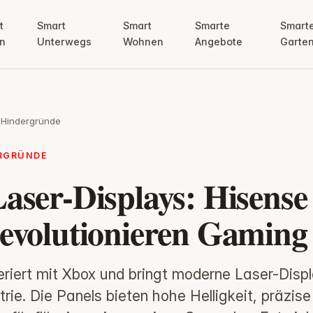
t
Smart
Smart
Smarte
Smart
n
Unterwegs
Wohnen
Angebote
Garte
 Hindergründe
ERGRÜNDE
aser-Displays: Hisense
evolutionieren Gaming
riert mit Xbox und bringt moderne Laser-Displ
rie. Die Panels bieten hohe Helligkeit, präzis