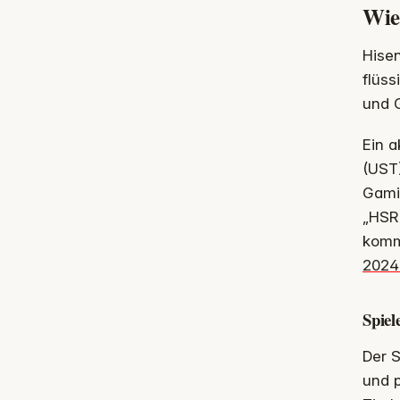
Wie 
Hisen
flüss
und 
Ein a
(UST)
Gamin
„HSR
komm
2024
Spiel
Der 
und p