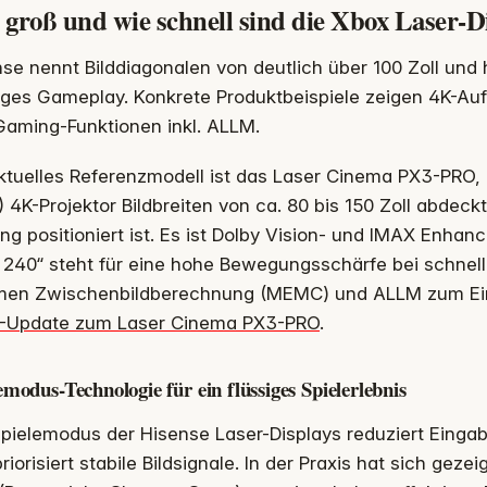
groß und wie schnell sind die Xbox Laser-D
se nennt Bilddiagonalen von deutlich über 100 Zoll und
iges Gameplay. Konkrete Produktbeispiele zeigen 4K-Auf
Gaming-Funktionen inkl. ALLM.
ktuelles Referenzmodell ist das Laser Cinema PX3-PRO, 
 4K-Projektor Bildbreiten von ca. 80 bis 150 Zoll abdeck
g positioniert ist. Es ist Dolby Vision- und IMAX Enhanc
 240“ steht für eine hohe Bewegungsschärfe bei schnell
en Zwischenbildberechnung (MEMC) und ALLM zum Ein
-Update zum Laser Cinema PX3-PRO
.
emodus-Technologie für ein flüssiges Spielerlebnis
Spielemodus der Hisense Laser-Displays reduziert Eing
riorisiert stabile Bildsignale. In der Praxis hat sich gez