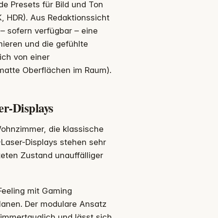
e Presets für Bild und Ton
K, HDR). Aus Redaktionssicht
 – sofern verfügbar – eine
ieren und die gefühlte
lich von einer
matte Oberflächen im Raum).
er-Displays
 Wohnzimmer, die klassische
T-Laser-Displays stehen sehr
eten Zustand unauffälliger
-Feeling mit Gaming
lanen. Der modulare Ansatz
immertauglich und lässt sich