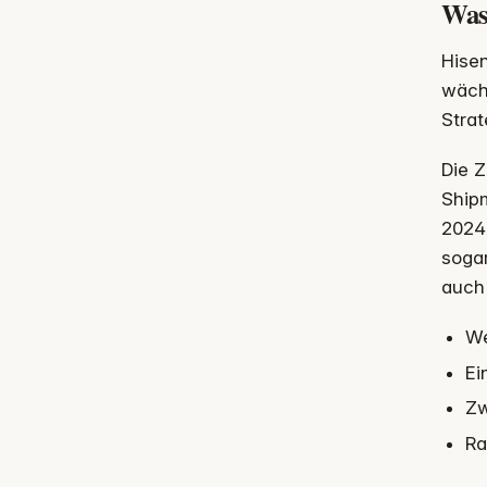
Was
Hisen
wächs
Strat
Die 
Ship
2024 
sogar
auch
We
Ei
Zw
Ra