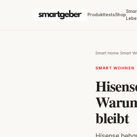
Smar
Produkttests
Shop
Lebe
Smart Home
›
Smart W
SMART WOHNEN
Hisens
Warum 
bleibt
Hisense behau