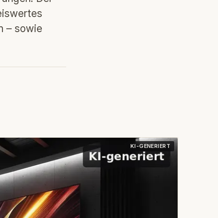
eiswertes
n – sowie
KI-GENERIERT