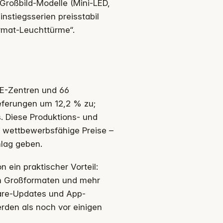
Großbild-Modelle (Mini-LED,
nstiegsserien preisstabil
ormat-Leuchttürme“.
F&E-Zentren und 66
eferungen um 12,2 % zu;
. Diese Produktions- und
d wettbewerbsfähige Preise –
hlag geben.
n ein praktischer Vorteil:
on Großformaten und mehr
mware-Updates und App-
rden als noch vor einigen