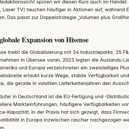
edaktionssicht spüren wir diesen Kurs auch im Handel: 
 Laser TV) tauchen häufiger in Aktionen auf, während Ei
en. Das passt zur Doppelstrategie „Volumen plus Großf
 globale Expansion von Hisense
se treibt die Globalisierung mit 34 Industrieparks, 25 
rnehmen in Übersee voran. 2023 legten die Auslands-Li
merika und Europa verzeichneten ein zweistelliges Plus
iebsbreite erlaubt kurze Wege, stabile Verfügbarkeit un
e, die gerade in volatilen Lieferkettenjahren den Aussc
äufer in Deutschland ist die EU-Fertigung und -Distributio
ellere Markteinführungen, häufigere Verfügbarkeiten v
ce-Kapazität. In der Praxis hat sich gezeigt, dass Fir
tibilität in Europa inzwischen rascher nachgezogen we
en.