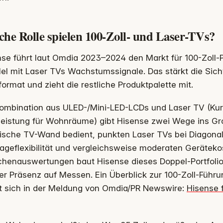
che Rolle spielen 100-Zoll- und Laser-TVs?
se führt laut Omdia 2023–2024 den Markt für 100-Zoll-
lel mit Laser TVs Wachstumssignale. Das stärkt die Sic
ormat und zieht die restliche Produktpalette mit.
Kombination aus ULED-/Mini-LED-LCDs und Laser TV (Kurz
leistung für Wohnräume) gibt Hisense zwei Wege ins Gr
ische TV-Wand bedient, punkten Laser TVs bei Diagonale
ageflexibilität und vergleichsweise moderaten Geräteko
chenauswertungen baut Hisense dieses Doppel-Portfolio
er Präsenz auf Messen. Ein Überblick zur 100-Zoll-Füh
et sich in der Meldung von Omdia/PR Newswire:
Hisense 