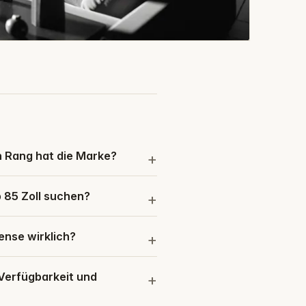
n Rang hat die Marke?
b 85 Zoll suchen?
ense wirklich?
 Verfügbarkeit und