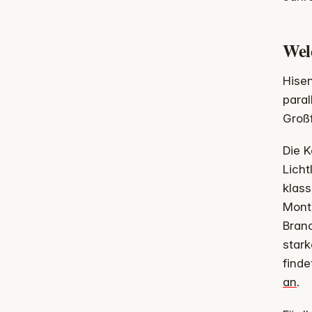
Wel
Hisen
paral
Großf
Die 
Licht
klass
Mont
Bran
stark
find
an
.