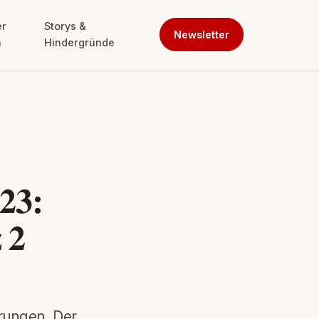
er
Storys &
Newsletter
n
Hindergründe
23:
 2
rungen. Der