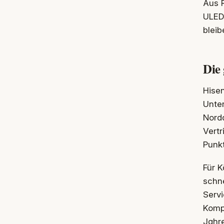
Aus R
ULED,
bleib
Die
Hisen
Unte
Norda
Vertr
Punkt
Für K
schn
Servi
Kompa
Jahr