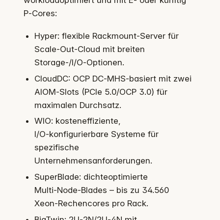
workloadoptimiert und mit E‑ oder künftig
P‑Cores:
Hyper: flexible Rackmount‑Server für
Scale‑Out‑Cloud mit breiten
Storage‑/I/O‑Optionen.
CloudDC: OCP DC‑MHS‑basiert mit zwei
AIOM‑Slots (PCIe 5.0/OCP 3.0) für
maximalen Durchsatz.
WIO: kosteneffiziente,
I/O‑konfigurierbare Systeme für
spezifische
Unternehmensanforderungen.
SuperBlade: dichteoptimierte
Multi‑Node‑Blades – bis zu 34.560
Xeon‑Rechencores pro Rack.
BigTwin: 2U‑2N/2U‑4N mit