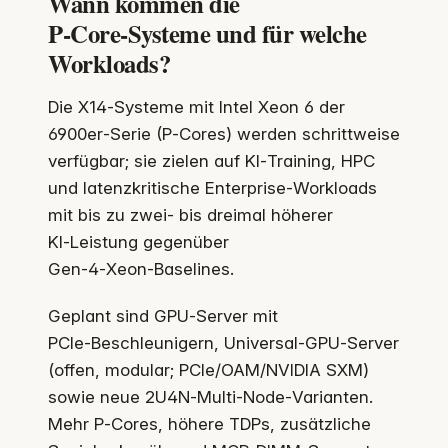
Wann kommen die
P‑Core‑Systeme und für welche
Workloads?
Die X14‑Systeme mit Intel Xeon 6 der
6900er‑Serie (P‑Cores) werden schrittweise
verfügbar; sie zielen auf KI‑Training, HPC
und latenzkritische Enterprise‑Workloads
mit bis zu zwei‑ bis dreimal höherer
KI‑Leistung gegenüber
Gen‑4‑Xeon‑Baselines.
Geplant sind GPU‑Server mit
PCIe‑Beschleunigern, Universal‑GPU‑Server
(offen, modular; PCIe/OAM/NVIDIA SXM)
sowie neue 2U4N‑Multi‑Node‑Varianten.
Mehr P‑Cores, höhere TDPs, zusätzliche