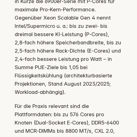
in Kürze die 6900er‑Serie mit P‑Cores für
maximale Pro‑Kern‑Performance.
Gegenüber Xeon Scalable Gen 4 nennt
Intel/Supermicro u. a.: bis zu zwei‑ bis
dreimal bessere KI‑Leistung (P‑Cores),
2,8‑fach höhere Speicherbandbreite, bis zu
2,5‑fach höhere Rack‑Dichte (E‑Cores) und
2,4‑fach bessere Leistung pro Watt – in
Summe PUE‑Ziele bis 1,05 bei
Flüssigkeitskühlung (architekturbasierte
Projektionen, Stand August 2023/2025;
Workload‑abhängig).
Für die Praxis relevant sind die
Plattformdaten: bis zu 576 Cores pro
Knoten (Dual‑Socket E‑Cores), DDR5‑6400
und MCR‑DIMMs bis 8800 MT/s, CXL 2.0,