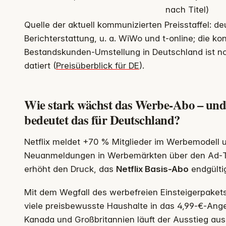
nach Titel)
Quelle der aktuell kommunizierten Preisstaffel: d
Berichterstattung, u. a. WiWo und t‑online; die ko
Bestandskunden-Umstellung in Deutschland ist no
datiert (
Preisüberblick für DE
).
Wie stark wächst das Werbe-Abo – und
bedeutet das für Deutschland?
Netflix meldet +70 % Mitglieder im Werbemodell 
Neuanmeldungen in Werbemärkten über den Ad‑Ta
erhöht den Druck, das
Netflix Basis-Abo
endgülti
Mit dem Wegfall des werbefreien Einsteigerpaket
viele preisbewusste Haushalte in das 4,99‑€‑Ange
Kanada und Großbritannien läuft der Ausstieg aus