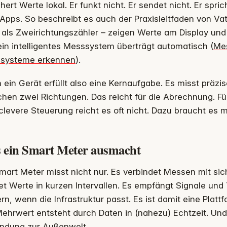
hert Werte lokal. Er funkt nicht. Er sendet nicht. Er spri
Apps. So beschreibt es auch der Praxisleitfaden von Vatte
 als Zweirichtungszähler – zeigen Werte am Display un
ein intelligentes Messsystem überträgt automatisch (
Mes
systeme erkennen
).
 ein Gerät erfüllt also eine Kernaufgabe. Es misst präzi
hen zwei Richtungen. Das reicht für die Abrechnung. Fü
clevere Steuerung reicht es oft nicht. Dazu braucht es 
 ein Smart Meter ausmacht
mart Meter misst nicht nur. Es verbindet Messen mit si
t Werte in kurzen Intervallen. Es empfängt Signale und 
rn, wenn die Infrastruktur passt. Es ist damit eine Platt
ehrwert entsteht durch Daten in (nahezu) Echtzeit. Und
indung zur Außenwelt.