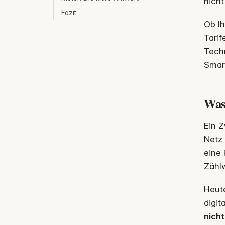
nicht
Fazit
Ob Ih
Tarif
Techn
Smart
Was 
Ein Z
Netz 
eine
Zähl
Heute
digit
nich