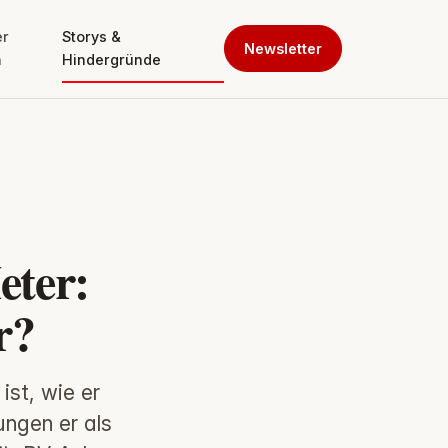
er
Storys &
Newsletter
n
Hindergründe
eter:
r?
ist, wie er
ngen er als