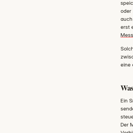
speic
oder 
auch
erst 
Mess
Solch
zwisc
eine 
Was
Ein S
sende
steue
Der M
Verb