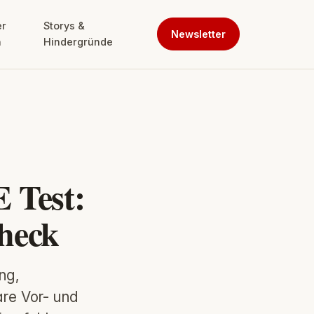
er
Storys &
Newsletter
n
Hindergründe
 Test:
heck
ng,
are Vor- und