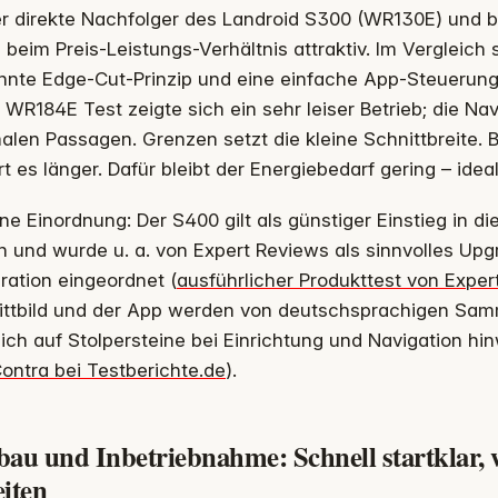
er direkte Nachfolger des Landroid S300 (WR130E) und bl
 beim Preis-Leistungs-Verhältnis attraktiv. Im Vergleich 
nnte Edge-Cut-Prinzip und eine einfache App-Steuerung
WR184E Test zeigte sich ein sehr leiser Betrieb; die Nav
alen Passagen. Grenzen setzt die kleine Schnittbreite.
t es länger. Dafür bleibt der Energiebedarf gering – ide
ne Einordnung: Der S400 gilt als günstiger Einstieg in di
 und wurde u. a. von Expert Reviews als sinnvolles Up
ation eingeordnet (
ausführlicher Produkttest von Exper
ittbild und der App werden von deutschsprachigen Samme
ich auf Stolpersteine bei Einrichtung und Navigation hi
ontra bei Testberichte.de
).
bau und Inbetriebnahme: Schnell startklar, 
eiten