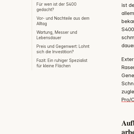
Für wen ist der S400
ist d
gedacht?
allem
Vor- und Nachteile aus dem
beka
Alltag
S400 
Wartung, Messer und
schm
Lebensdauer
dauer
Preis und Gegenwert: Lohnt
sich die Investition?
Exter
Fazit: Ein ruhiger Spezialist
für kleine Flächen
Rasen
Gener
Schn
zugle
Pro/C
Auf
arb