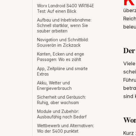
Worx Landroid S400 WR184E
überz
Test: Auf einen Blick
Reic
Aufbau und Inbetriebnahme:
Schnell startklar, wenn Sie
beleu
sauber arbeiten
Navigation und Schnittbild:
Souverän im Zickzack
Der 
Kanten, Ecken und enge
Passagen: Wo es zählt
Viele
App, Zeitpläne und smarte
schei
Extras
Führ
Akku, Wetter und
betr
Energieverbrauch
sind 
Sicherheit und Geräusch:
Ruhig, aber wachsam
Module und Zubehör:
Wor
Ausbaufähig nach Bedarf
Wettbewerb und Alternativen:
Wo der S400 punktet
Kurz 