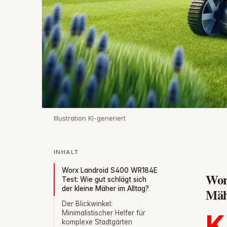
Illustration KI-generiert
INHALT
Worx Landroid S400 WR184E
Wor
Test: Wie gut schlägt sich
der kleine Mäher im Alltag?
Mäh
Der Blickwinkel:
Minimalistischer Helfer für
K
komplexe Stadtgärten