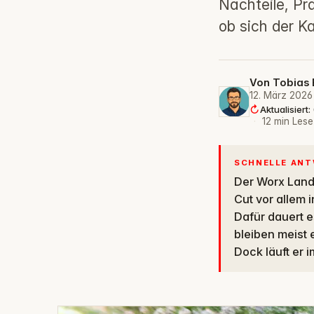
Nachteile, Pr
ob sich der Ka
Von
Tobias 
12. März 2026
Aktualisiert:
·
12 min Lese
SCHNELLE AN
Der Worx Landroid S400 WR184E ist ein leiser, kompakter Mähroboter, der dank Edge-
Cut vor allem 
Dafür dauert 
bleiben meist
Dock läuft er i