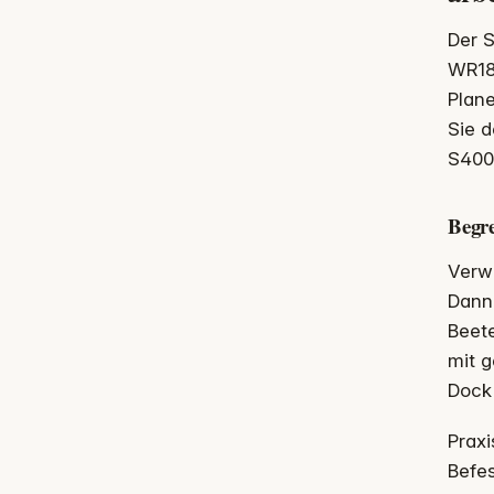
Der S
WR184
Plane
Sie d
S400 
Begr
Verwe
Dann
Beete
mit 
Dock 
Praxi
Befes