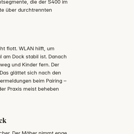
ahtsegmente, die der S400 im
hte über durchtrennten
t flott. WLAN hilft, um
l am Dock stabil ist. Danach
e weg und Kinder fern. Der
Das glättet sich nach den
lermeldungen beim Pairing –
 der Praxis meist beheben
ck
icher. Der Mäher nimmt enge