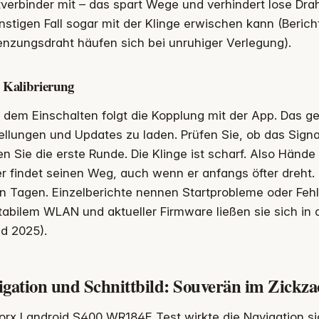
verbinder mit – das spart Wege und verhindert lose Dr
stigen Fall sogar mit der Klinge erwischen kann (Beric
nzungsdraht häufen sich bei unruhiger Verlegung).
 Kalibrierung
dem Einschalten folgt die Kopplung mit der App. Das geh
ellungen und Updates zu laden. Prüfen Sie, ob das Signa
en Sie die erste Runde. Die Klinge ist scharf. Also Händ
 findet seinen Weg, auch wenn er anfangs öfter dreht. 
n Tagen. Einzelberichte nennen Startprobleme oder Feh
tabilem WLAN und aktueller Firmware ließen sie sich in
d 2025).
igation und Schnittbild: Souverän im Zickza
orx Landroid S400 WR184E Test wirkte die Navigation s