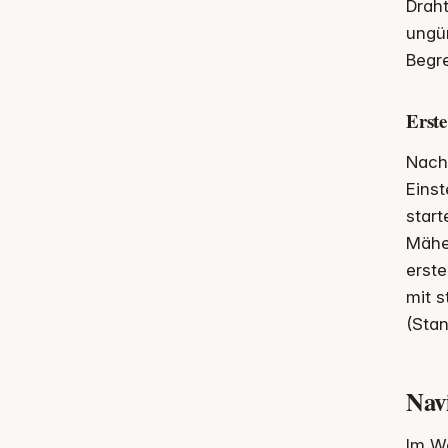
Draht
ungün
Begre
Erste
Nach 
Einst
start
Mäher
erste
mit s
(Stan
Nav
Im W