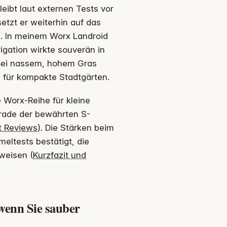
eibt laut externen Tests vor
setzt er weiterhin auf das
. In meinem Worx Landroid
igation wirkte souverän in
 Bei nassem, hohem Gras
al für kompakte Stadtgärten.
e Worx-Reihe für kleine
grade der bewährten S-
t Reviews
). Die Stärken beim
ltests bestätigt, die
nweisen (
Kurzfazit und
wenn Sie sauber