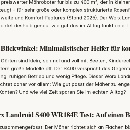
preiswerter Mähroboter für bis zu 400 m², der in kleine
eugt – für sehr große oder komplex strukturierte Rasen
hweite und Komfort-Features (Stand 2025). Der Worx L
chtet deshalb genau, wie gut das im Alltag funktioniert
Blickwinkel: Minimalistischer Helfer für k
 Gärten sind klein, schmal und voll mit Beeten, Kindere
tern große Modelle oft. Der S400 verspricht das Gegentei
ung, ruhigen Betrieb und wenig Pflege. Dieser Worx Lan
achtet daher vor allem: Wie gut passt der Mäher zu eng
Kanten? Und wie viel Zeit sparen Sie im echten Alltag?
x Landroid S400 WR184E Test: Auf einen B
zusammengefasst: Der Mäher richtet sich an Flächen bi