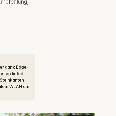
 Empfehlung,
nten liefert.
 Steinkanten
abilem WLAN am