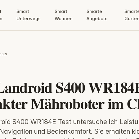
t
Smart
Smart
Smarte
Smart
n
Unterwegs
Wohnen
Angebote
Garte
ests
Landroid S400 WR184E
kter Mähroboter im C
roid S400 WR184E Test untersuche ich Leistu
 Navigation und Bedienkomfort. Sie erhalten kl