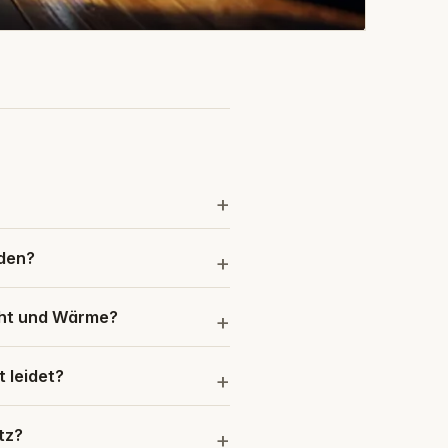
aden?
cht und Wärme?
 leidet?
tz?