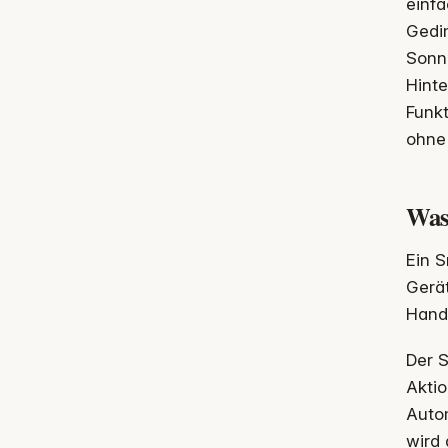
einfa
Gedi
Sonne
Hinte
Funk
ohne 
Was
Ein 
Gerät
Handg
Der S
Aktio
Autom
wird 