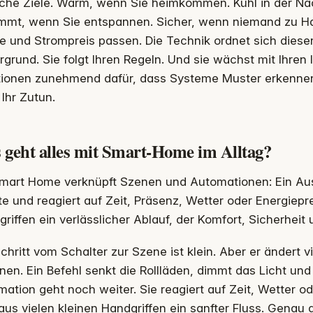
che Ziele. Warm, wenn Sie heimkommen. Kühl in der Nach
mmt, wenn Sie entspannen. Sicher, wenn niemand zu Haus
 und Strompreis passen. Die Technik ordnet sich diesen 
rgrund. Sie folgt Ihren Regeln. Und sie wächst mit Ihren
tionen zunehmend dafür, dass Systeme Muster erkenne
Ihr Zutun.
 geht alles mit Smart-Home im Alltag?
Smart Home verknüpft Szenen und Automationen: Ein Aus
e und reagiert auf Zeit, Präsenz, Wetter oder Energiepre
riffen ein verlässlicher Ablauf, der Komfort, Sicherheit 
chritt vom Schalter zur Szene ist klein. Aber er ändert v
nen. Ein Befehl senkt die Rollläden, dimmt das Licht und 
ation geht noch weiter. Sie reagiert auf Zeit, Wetter 
aus vielen kleinen Handgriffen ein sanfter Fluss. Genau d