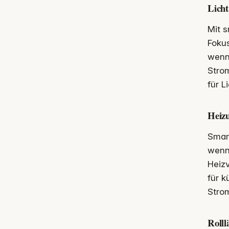
Licht
Mit s
Foku
wenn 
Strom
für L
Heizu
Smar
wenn
Heizv
für k
Stro
Rolll