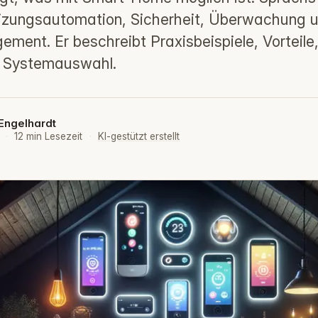
eizungsautomation, Sicherheit, Überwachung 
ment. Er beschreibt Praxisbeispiele, Vorteile
r Systemauswahl.
Engelhardt
6
·
12 min Lesezeit
·
KI-gestützt erstellt