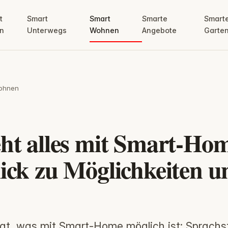
t
Smart
Smart
Smarte
Smart
n
Unterwegs
Wohnen
Angebote
Garte
ohnen
ht alles mit Smart-Ho
ick zu Möglichkeiten u
eigt, was mit Smart-Home möglich ist: Sprachs