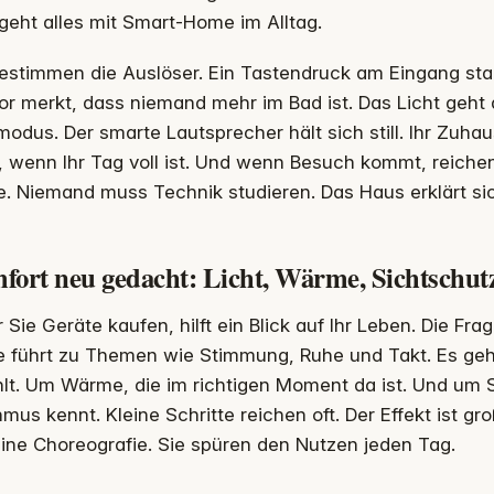
eht alles mit Smart-Home im Alltag.
estimmen die Auslöser. Ein Tastendruck am Eingang star
r merkt, dass niemand mehr im Bad ist. Das Licht geht 
odus. Der smarte Lautsprecher hält sich still. Ihr Zuha
 wenn Ihr Tag voll ist. Und wenn Besuch kommt, reichen
. Niemand muss Technik studieren. Das Haus erklärt sic
fort neu gedacht: Licht, Wärme, Sichtschut
 Sie Geräte kaufen, hilft ein Blick auf Ihr Leben. Die Fr
 führt zu Themen wie Stimmung, Ruhe und Takt. Es geht
lt. Um Wärme, die im richtigen Moment da ist. Und um S
mus kennt. Kleine Schritte reichen oft. Der Effekt ist g
ine Choreografie. Sie spüren den Nutzen jeden Tag.