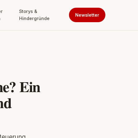
er
Storys &
Newsletter
n
Hindergründe
me? Ein
nd
teuerung,