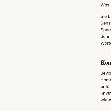
Was g
Sie b
Senso
Sparm
dann,
Worte
Kom
Bevor
Home
anfüh
Rhyth
wie e