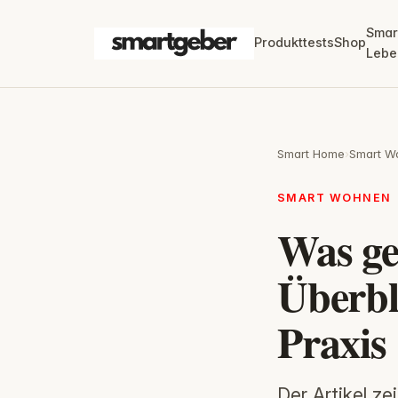
Smar
Produkttests
Shop
Lebe
Smart Home
›
Smart W
SMART WOHNEN
Was ge
Überbl
Praxis
Der Artikel z