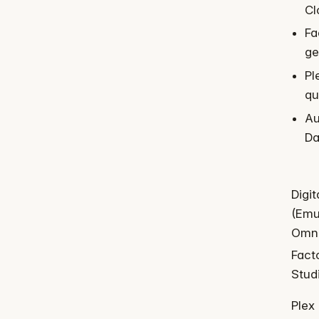
Cl
Fa
ge
Pl
qu
Au
Da
Digit
(Emu
Omni
Fact
Stud
Plex