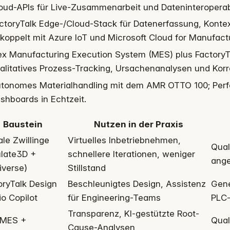
oud-APIs für Live-Zusammenarbeit und Dateninteroperabi
ctoryTalk Edge-/Cloud-Stack für Datenerfassung, Kontex
koppelt mit Azure IoT und Microsoft Cloud for Manufact
ex Manufacturing Execution System (MES) plus FactoryT
alitatives Prozess-Tracking, Ursachenanalysen und Ko
tonomes Materialhandling mit dem AMR OTTO 100; Perf
shboards in Echtzeit.
Baustein
Nutzen in der Praxis
ale Zwillinge
Virtuelles Inbetriebnehmen,
Qual
late3D +
schnellere Iterationen, weniger
ange
verse)
Stillstand
oryTalk Design
Beschleunigtes Design, Assistenz
Gene
io Copilot
für Engineering-Teams
PLC
Transparenz, KI-gestützte Root-
 MES +
Qual
Cause-Analysen,