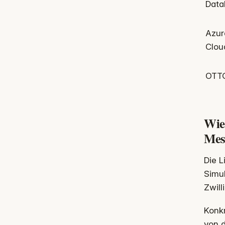
Data
Azur
Clou
OTTO
Wie 
Mes
Die 
Simul
Zwill
Konkr
von d