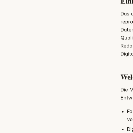
Einf
Das g
repro
Daten
Quali
Redak
Digit
Welc
Die 
Entwi
Fa
ve
Di