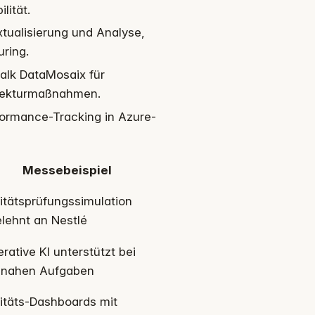
lität.
tualisierung und Analyse,
uring.
alk DataMosaix für
rrekturmaßnahmen.
ormance-Tracking in Azure-
Messebeispiel
itätsprüfungssimulation
lehnt an Nestlé
rative KI unterstützt bei
-nahen Aufgaben
itäts-Dashboards mit