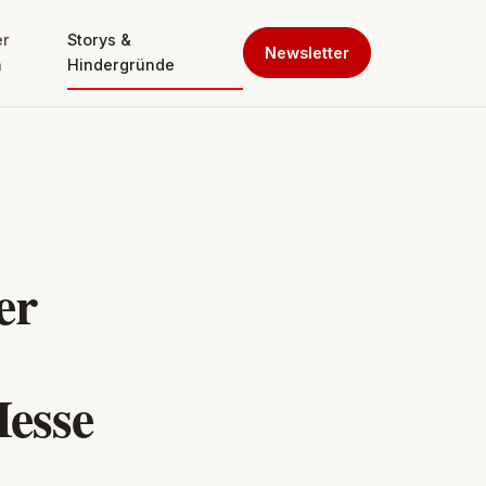
er
Storys &
Newsletter
n
Hindergründe
er
Messe