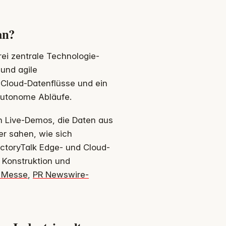
an?
i zentrale Technologie-
 und agile
o-Cloud-Datenflüsse und ein
 autonome Abläufe.
en Live-Demos, die Daten aus
er sahen, wie sich
ctoryTalk Edge- und Cloud-
r Konstruktion und
r Messe
,
PR Newswire-