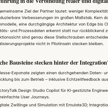
ührung in die Verbindung realer und digital
emeinsame Ziel der Partner lautet: weniger Komplexität
duzierbare Verbesserungen im großen Maßstab. Kern daf
modelle, eine durchgängige Architektur von Edge bis Cl
täts- und Prozessdaten erkennt statt nur rückblickend z
tionssicht sind genau diese Stellschrauben entscheide
alisierungsprojekte nicht in Pilotinseln stecken bleiben.
he Bausteine stecken hinter der Integration
Messe-Exponate zeigten einen durchgehenden Daten- un
cklung bis zum Betrieb – inklusive Echtzeitfeedback aus 
ctoryTalk Design Studio Copilot für KI-gestützte Engine
reinfachte User Journeys.
gitale Zwillinge und Simulation mit Emulate3D; Integrat