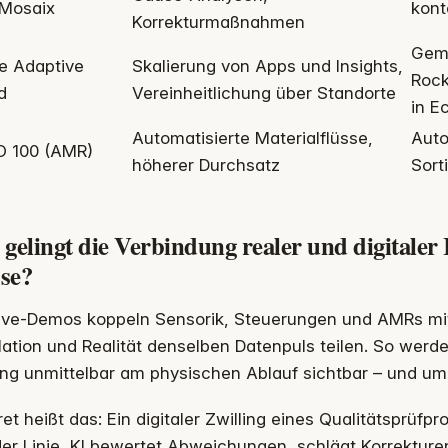
Mosaix
kont
Korrekturmaßnahmen
Geme
e Adaptive
Skalierung von Apps und Insights,
Rock
d
Vereinheitlichung über Standorte
in E
Automatisierte Materialflüsse,
Aut
 100 (AMR)
höherer Durchsatz
Sort
gelingt die Verbindung realer und digitaler 
se?
Live-Demos koppeln Sensorik, Steuerungen und AMRs mi
ation und Realität denselben Datenpuls teilen. So werd
ing unmittelbar am physischen Ablauf sichtbar – und um
et heißt das: Ein digitaler Zwilling eines Qualitätsprüfp
er Linie, KI bewertet Abweichungen, schlägt Korrekturen