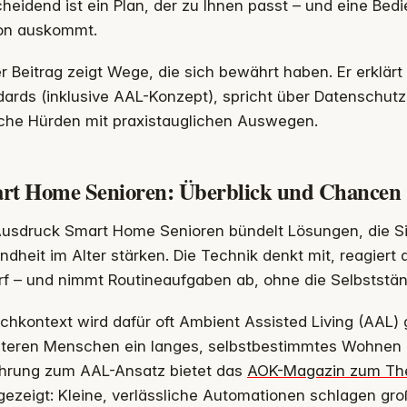
heidend ist ein Plan, der zu Ihnen passt – und eine Bed
on auskommt.
r Beitrag zeigt Wege, die sich bewährt haben. Er erkl
dards (inklusive AAL-Konzept), spricht über Datenschut
sche Hürden mit praxistauglichen Auswegen.
rt Home Senioren: Überblick und Chancen
Ausdruck Smart Home Senioren bündelt Lösungen, die Si
dheit im Alter stärken. Die Technik denkt mit, reagiert 
f – und nimmt Routineaufgaben ab, ohne die Selbststän
chkontext wird dafür oft Ambient Assisted Living (AAL) g
älteren Menschen ein langes, selbstbestimmtes Wohnen 
ührung zum AAL-Ansatz bietet das
AOK-Magazin zum T
gezeigt: Kleine, verlässliche Automationen schlagen gro