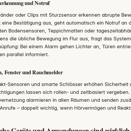
zerkennung und Notruf
änder oder Clips mit Sturzsensor erkennen abrupte Bewe
t eine Bestätigung aus, geht automatisch ein Notruf an d
ten Bodensensoren, Teppichmatten oder tageszeitabhäng
ns die übliche Bewegung im Flur aus, fragt das System 
üpfung: Bei einem Alarm gehen Lichter an, Türen entri
n parallel informiert.
n, Fenster und Rauchmelder
akt-Sensoren und smarte Schlösser erhöhen Sicherheit 
htigungen lassen sich rollen- und zeitbasiert vergeben
vernetzung alarmieren in allen Räumen und senden zusä
 Anrufe – doppelt wichtig, wenn Hörvermögen und Reakt
che Geräte und Anwendungen sind wirklich 