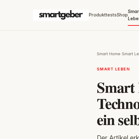
Smar
Produkttests
Shop
Lebe
Smart Home
›
Smart L
SMART LEBEN
Smart 
Techno
ein se
Der Artikel e