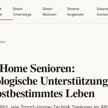
t
Smart
Smart
Smarte
Smart
n
Unterwegs
Wohnen
Angebote
Garte
eben
Home Senioren:
logische Unterstützung
lbstbestimmtes Leben
rklärt, wie Smart-Home-Technik Senioren im All