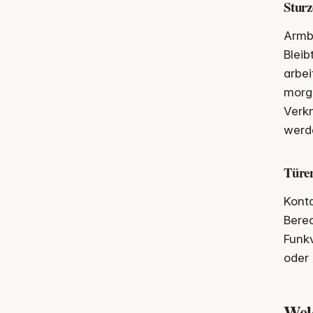
Stur
Armb
Bleib
arbei
morge
Verkn
werde
Türe
Kont
Berec
Funk
oder
Wel