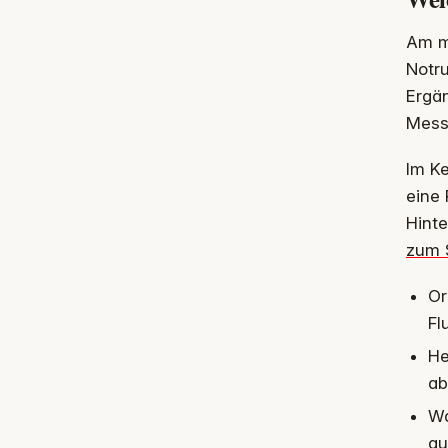
Am me
Notr
Ergä
Mess
Im K
eine 
Hinte
zum 
Or
Fl
He
ab
Wa
au