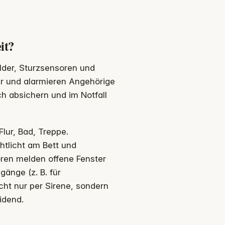
it?
der, Sturzsensoren und
ar und alarmieren Angehörige
ch absichern und im Notfall
lur, Bad, Treppe.
htlicht am Bett und
oren melden offene Fenster
änge (z. B. für
cht nur per Sirene, sondern
idend.