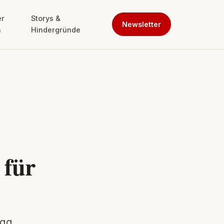
er
Storys &
Newsletter
n
Hindergründe
 für
tag