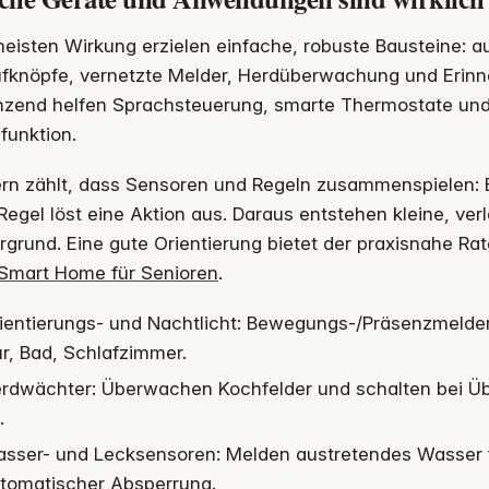
isten Wirkung erzielen einfache, robuste Bausteine: a
ufknöpfe, vernetzte Melder, Herdüberwachung und Erin
nzend helfen Sprachsteuerung, smarte Thermostate un
funktion.
ern zählt, dass Sensoren und Regeln zusammenspielen: 
Regel löst eine Aktion aus. Daraus entstehen kleine, verl
rgrund. Eine gute Orientierung bietet der praxisnahe Ra
Smart Home für Senioren
.
ientierungs- und Nachtlicht: Bewegungs-/Präsenzmelder
ur, Bad, Schlafzimmer.
rdwächter: Überwachen Kochfelder und schalten bei Ü
.
sser- und Lecksensoren: Melden austretendes Wasser fr
tomatischer Absperrung.