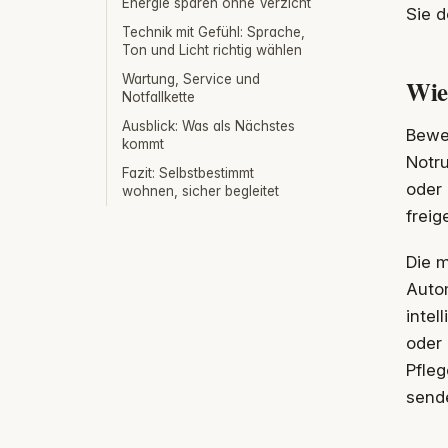
Energie sparen ohne Verzicht
Sie d
Technik mit Gefühl: Sprache,
Ton und Licht richtig wählen
Wartung, Service und
Wie
Notfallkette
Ausblick: Was als Nächstes
Bewe
kommt
Notr
Fazit: Selbstbestimmt
oder 
wohnen, sicher begleitet
freig
Die m
Autom
intel
oder 
Pfleg
sende