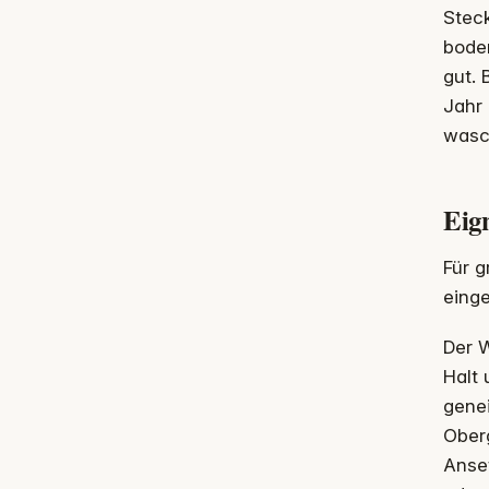
Steck
boden
gut. 
Jahr 
wasc
Eign
Für g
eing
Der 
Halt 
genei
Oberg
Anset