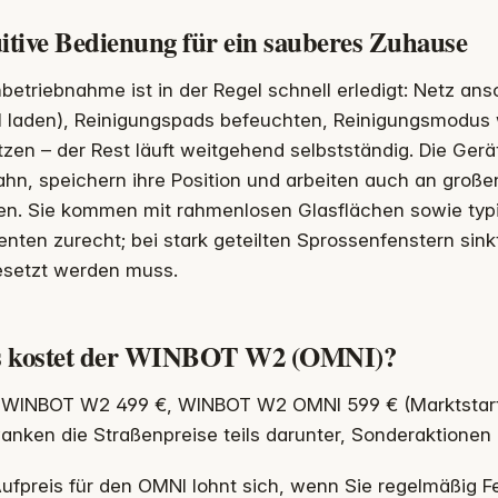
uitive Bedienung für ein sauberes Zuhause
nbetriebnahme ist in der Regel schnell erledigt: Netz an
 laden), Reinigungspads befeuchten, Reinigungsmodus w
zen – der Rest läuft weitgehend selbstständig. Die Ger
ahn, speichern ihre Position und arbeiten auch an groß
en. Sie kommen mit rahmenlosen Glasflächen sowie typi
nten zurecht; bei stark geteilten Sprossenfenstern sinkt 
setzt werden muss.
 kostet der WINBOT W2 (OMNI)?
 WINBOT W2 499 €, WINBOT W2 OMNI 599 € (Marktstart 
nken die Straßenpreise teils darunter, Sonderaktionen i
ufpreis für den OMNI lohnt sich, wenn Sie regelmäßig 