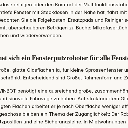
dose reinigen oder den Komfort der Multifunktionsstati
tiefe Fenster mit Steckdosen in der Nähe hat, fährt m
Beachten Sie die Folgekosten: Ersatzpads und Reiniger 
mit überschaubaren Beträgen zu Buche; Mikrofasertüche
hen und wiederverwenden.
et sich ein Fensterputzroboter für alle Fenst
roße, glatte Glasflächen ja, für kleine Sprossenfenster 
eschränkt. Entscheidend sind Größe, Rahmenform und Zu
WINBOT benötigt eine ausreichend große, zusammenhän
und sinnvolle Fahrwege zu haben. Auf strukturiertem Gla
gten Flächen arbeitet er je nach Oberfläche weniger eff
eschoss bleiben ein Thema der Zugänglichkeit: Der Rob
zposition und eine Sicherungsleine. In Mietwohnungen 