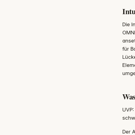
Int
Die I
OMNI
anset
für B
Lück
Eleme
umge
Was
UVP:
schwa
Der A