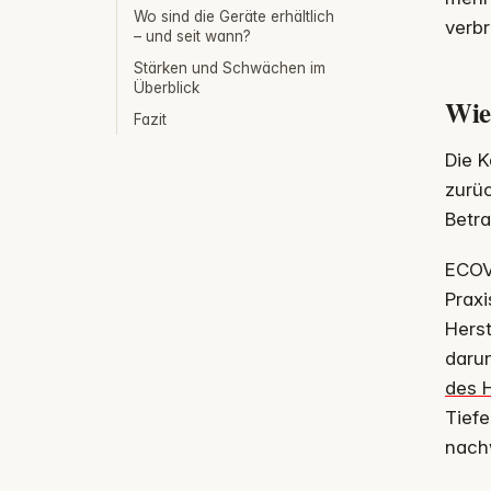
Wo sind die Geräte erhältlich
verbr
– und seit wann?
Stärken und Schwächen im
Überblick
Wie
Fazit
Die K
zurüc
Betra
ECOV
Praxi
Herst
darun
des H
Tiefe
nach