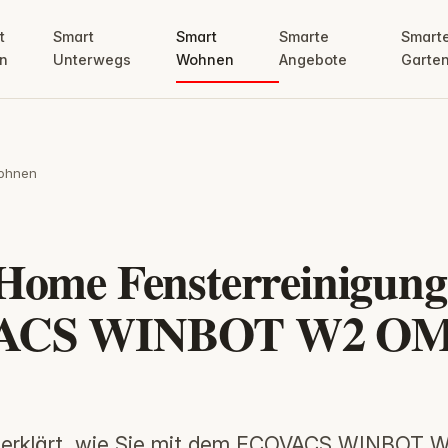
t
Smart
Smart
Smarte
Smart
n
Unterwegs
Wohnen
Angebote
Garte
ohnen
Home Fensterreinigung
ACS WINBOT W2 OM
 erklärt, wie Sie mit dem ECOVACS WINBOT 