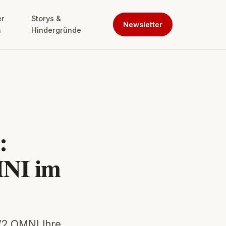
er
Storys &
Newsletter
n
Hindergründe
:
NI im
W2 OMNI Ihre