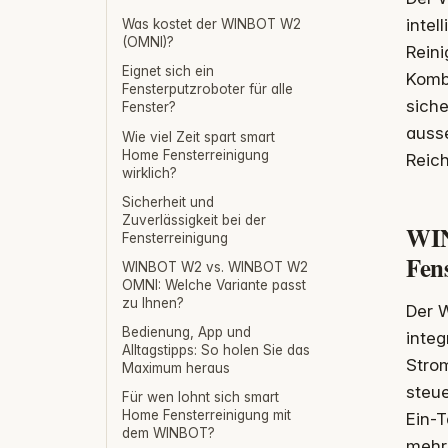
intel
Was kostet der WINBOT W2
(OMNI)?
Reini
Eignet sich ein
Kombi
Fensterputzroboter für alle
siche
Fenster?
ausse
Wie viel Zeit spart smart
Home Fensterreinigung
Reich
wirklich?
Sicherheit und
Zuverlässigkeit bei der
WIN
Fensterreinigung
Fen
WINBOT W2 vs. WINBOT W2
OMNI: Welche Variante passt
zu Ihnen?
Der 
Bedienung, App und
integ
Alltagstipps: So holen Sie das
Stro
Maximum heraus
steue
Für wen lohnt sich smart
Home Fensterreinigung mit
Ein-T
dem WINBOT?
mehre