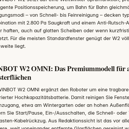
ligente Positionsspeicherung, um Bahn für Bahn gleichmä
gungsmodi – von Schnell- bis Feinreinigung – decken typ
nation mit 2.800 Pa Saugkraft und einem Anti-Rutsch-An
r haften, auch auf glatten Scheiben oder wenn kurzfris
tzt. Für die meisten Standardfenster genügt der W2 völ
weite liegt.
BOT W2 OMNI: Das Premiummodell für an
sterflächen
WINBOT W2 OMNI ergänzt den Roboter um eine tragbare M
rierter Hochkapazitätsbatterie. Damit reinigen Sie Fenst
mzugang, etwa am Wintergarten oder an hohen Außenflä
rn Sie Start/Pause, Ein-/Ausschalten, die Schnell- oder
asten-Kabelrückzug. Aus Redaktionssicht ist das vor al
re, weit voneinander entfernte Glasflächen gereinigt w