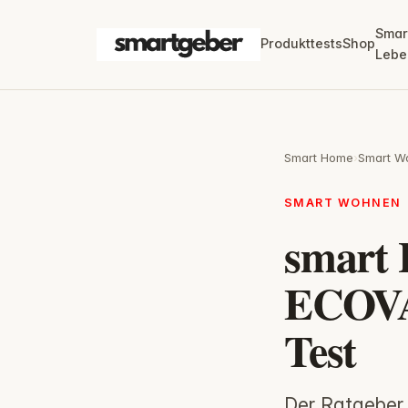
Smar
Produkttests
Shop
Lebe
Smart Home
›
Smart W
SMART WOHNEN
smart 
ECOV
Test
Der Ratgeber