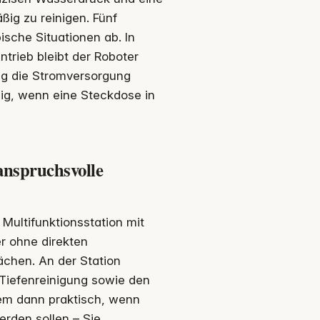
ßig zu reinigen. Fünf
ische Situationen ab. In
trieb bleibt der Roboter
tig die Stromversorgung
lig, wenn eine Steckdose in
spruchsvolle
ultifunktionsstation mit
er ohne direkten
chen. An der Station
 Tiefenreinigung sowie den
lem dann praktisch, wenn
erden sollen – Sie