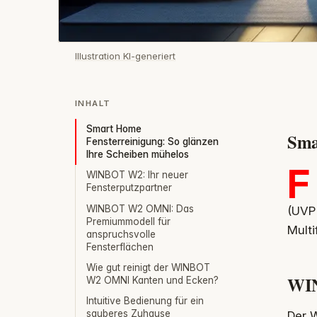
Illustration KI-generiert
INHALT
Smart Home
Sma
Fensterreinigung: So glänzen
Ihre Scheiben mühelos
F
WINBOT W2: Ihr neuer
Fensterputzpartner
WINBOT W2 OMNI: Das
(UVP 
Premiummodell für
Multi
anspruchsvolle
Fensterflächen
Wie gut reinigt der WINBOT
WIN
W2 OMNI Kanten und Ecken?
Intuitive Bedienung für ein
sauberes Zuhause
Der 