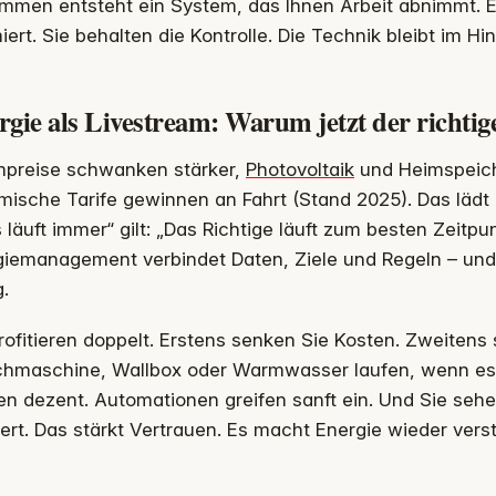
mmen entsteht ein System, das Ihnen Arbeit abnimmt. Es
iert. Sie behalten die Kontrolle. Die Technik bleibt im Hi
gie als Livestream: Warum jetzt der richtige
mpreise schwanken stärker,
Photovoltaik
und Heimspeiche
ische Tarife gewinnen an Fahrt (Stand 2025). Das lädt 
s läuft immer“ gilt: „Das Richtige läuft zum besten Zeitp
iemanagement verbindet Daten, Ziele und Regeln – und l
g.
rofitieren doppelt. Erstens senken Sie Kosten. Zweitens s
hmaschine, Wallbox oder Warmwasser laufen, wenn es 
en dezent. Automationen greifen sanft ein. Und Sie se
ert. Das stärkt Vertrauen. Es macht Energie wieder verst