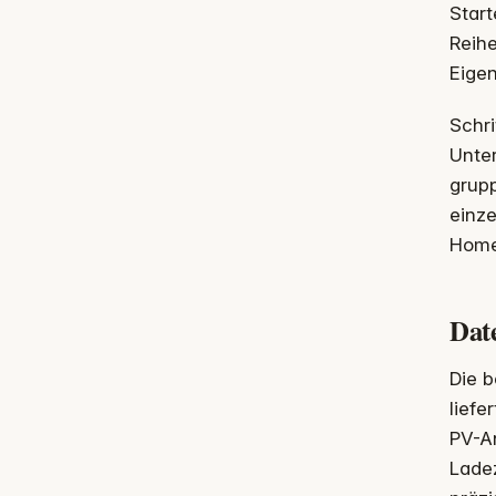
Start
Reih
Eigen
Schri
Unter
grupp
einze
Home
Dat
Die 
liefe
PV-An
Ladez