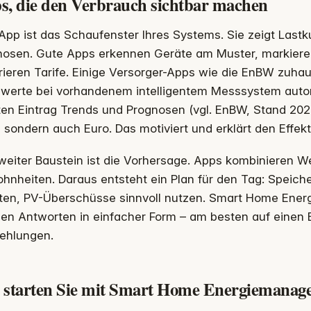
s, die den Verbrauch sichtbar machen
App ist das Schaufenster Ihres Systems. Sie zeigt Last
nosen. Gute Apps erkennen Geräte am Muster, markiere
rieren Tarife. Einige Versorger-Apps wie die EnBW zuh
werte bei vorhandenem intelligentem Messsystem autom
en Eintrag Trends und Prognosen (vgl. EnBW, Stand 2025
 sondern auch Euro. Das motiviert und erklärt den Effekt
weiter Baustein ist die Vorhersage. Apps kombinieren Wet
hnheiten. Daraus entsteht ein Plan für den Tag: Speic
iten, PV-Überschüsse sinnvoll nutzen. Smart Home Ene
en Antworten in einfacher Form – am besten auf einen Bl
ehlungen.
 starten Sie mit Smart Home Energiemanag