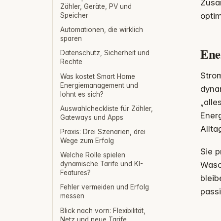
Zusa
Zähler, Geräte, PV und
optim
Speicher
Automationen, die wirklich
sparen
Ener
Datenschutz, Sicherheit und
Rechte
Stro
Was kostet Smart Home
Energiemanagement und
dynam
lohnt es sich?
„alle
Auswahlcheckliste für Zähler,
Energ
Gateways und Apps
Allta
Praxis: Drei Szenarien, drei
Wege zum Erfolg
Sie p
Welche Rolle spielen
Wasc
dynamische Tarife und KI-
Features?
bleib
Fehler vermeiden und Erfolg
passi
messen
Blick nach vorn: Flexibilität,
Netz und neue Tarife