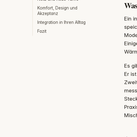
Was 
Komfort, Design und
Akzeptanz
Ein i
Integration in Ihren Alltag
speic
Fazit
Model
Einig
Wärm
Es gi
Er is
Zwei
messe
Steck
Prax
Misc