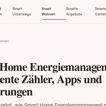
t
Smart
Smart
Smarte
Smart
n
Unterwegs
Wohnen
Angebote
Garte
ohnen
 Home Energiemanagem
igente Zähler, Apps und
arungen
 zeigt, wie Smart Home Energiemanagement 