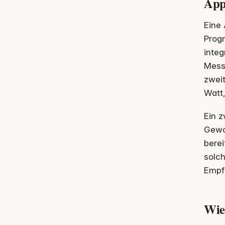
App
Eine 
Prog
integ
Mess
zweit
Watt,
Ein z
Gewo
bere
solch
Empf
Wie