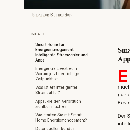
Illustration KI-generiert
INHALT
Smart Home für
Sma
Energiemanagement:
Intelligente Stromzähler und
App
Apps
Energie als Livestream:
E
Warum jetzt der richtige
Zeitpunkt ist
mache
Was ist ein intelligenter
Stromzähler?
günst
Apps, die den Verbrauch
Koste
sichtbar machen
Wie starten Sie mit Smart
Der S
Home Energiemanagement?
intel
Datenquellen bündeln: