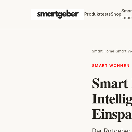
Smar
Produkttests
Shop
Lebe
Smart Home
›
Smart W
SMART WOHNEN
Smart
Intell
Einsp
Der Ratgeber