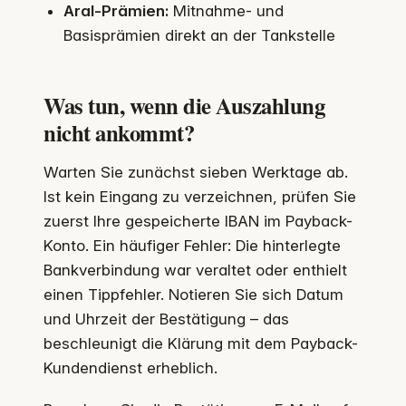
Aral-Prämien:
Mitnahme- und
Basisprämien direkt an der Tankstelle
Was tun, wenn die Auszahlung
nicht ankommt?
Warten Sie zunächst sieben Werktage ab.
Ist kein Eingang zu verzeichnen, prüfen Sie
zuerst Ihre gespeicherte IBAN im Payback-
Konto. Ein häufiger Fehler: Die hinterlegte
Bankverbindung war veraltet oder enthielt
einen Tippfehler. Notieren Sie sich Datum
und Uhrzeit der Bestätigung – das
beschleunigt die Klärung mit dem Payback-
Kundendienst erheblich.