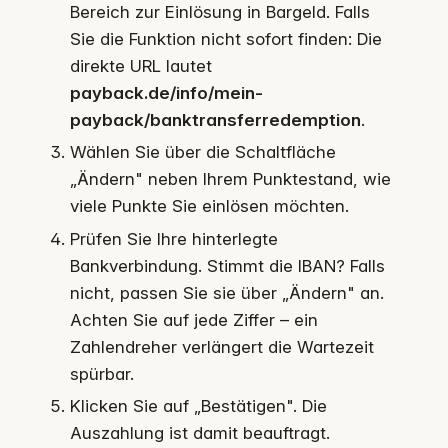
Bereich zur Einlösung in Bargeld. Falls
Sie die Funktion nicht sofort finden: Die
direkte URL lautet
payback.de/info/mein-
payback/banktransferredemption
.
Wählen Sie über die Schaltfläche
„Ändern" neben Ihrem Punktestand, wie
viele Punkte Sie einlösen möchten.
Prüfen Sie Ihre hinterlegte
Bankverbindung. Stimmt die IBAN? Falls
nicht, passen Sie sie über „Ändern" an.
Achten Sie auf jede Ziffer – ein
Zahlendreher verlängert die Wartezeit
spürbar.
Klicken Sie auf „Bestätigen". Die
Auszahlung ist damit beauftragt.