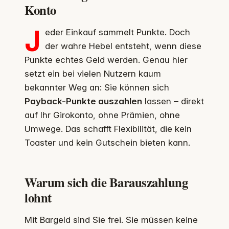
Konto
J
eder Einkauf sammelt Punkte. Doch
der wahre Hebel entsteht, wenn diese
Punkte echtes Geld werden. Genau hier
setzt ein bei vielen Nutzern kaum
bekannter Weg an: Sie können sich
Payback-Punkte auszahlen
lassen – direkt
auf Ihr Girokonto, ohne Prämien, ohne
Umwege. Das schafft Flexibilität, die kein
Toaster und kein Gutschein bieten kann.
Warum sich die Barauszahlung
lohnt
Mit Bargeld sind Sie frei. Sie müssen keine