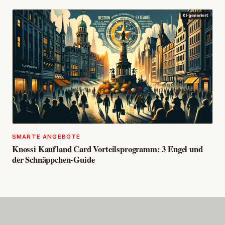
SMARTE ANGEBOTE
Knossi Kaufland Card Vorteilsprogramm: 3 Engel und
der Schnäppchen-Guide