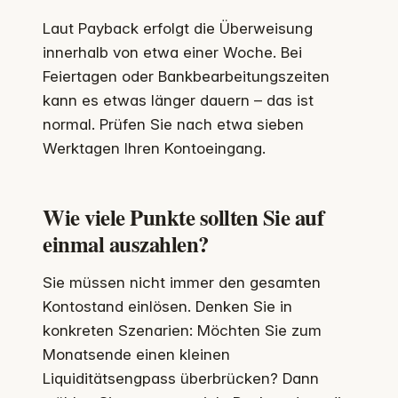
Laut Payback erfolgt die Überweisung
innerhalb von etwa einer Woche. Bei
Feiertagen oder Bankbearbeitungszeiten
kann es etwas länger dauern – das ist
normal. Prüfen Sie nach etwa sieben
Werktagen Ihren Kontoeingang.
Wie viele Punkte sollten Sie auf
einmal auszahlen?
Sie müssen nicht immer den gesamten
Kontostand einlösen. Denken Sie in
konkreten Szenarien: Möchten Sie zum
Monatsende einen kleinen
Liquiditätsengpass überbrücken? Dann