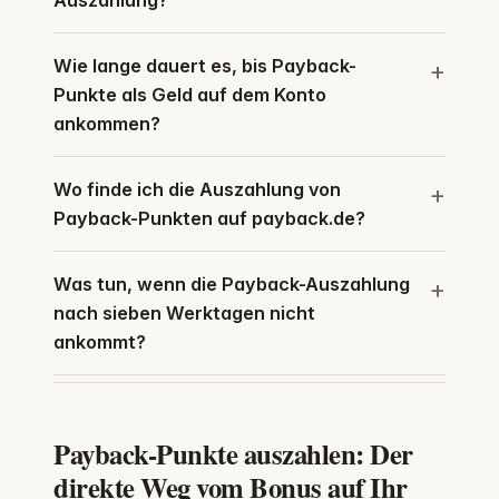
Wie lange dauert es, bis Payback-
Punkte als Geld auf dem Konto
ankommen?
Wo finde ich die Auszahlung von
Payback-Punkten auf payback.de?
Was tun, wenn die Payback-Auszahlung
nach sieben Werktagen nicht
ankommt?
Payback-Punkte auszahlen: Der
direkte Weg vom Bonus auf Ihr