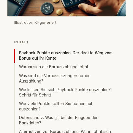
Illustration KI-generiert
INHALT
Payback-Punkte auszahlen: Der direkte Weg vom
Bonus auf Ihr Konto
Warum sich die Barauszahlung lohnt
Was sind die Voraussetzungen für die
Auszahlung?
Wie lassen Sie sich Payback-Punkte auszahlen?
Schritt für Schritt
Wie viele Punkte sollten Sie auf einmal
auszahlen?
Datenschutz: Was gilt bei der Eingabe der
Bankdaten?
Alternativen zur Barauszahlung: Wann lohnt sich