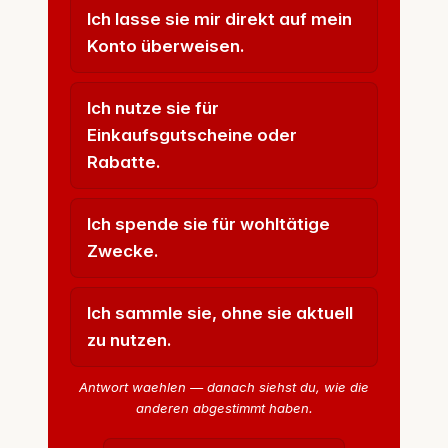
Ich lasse sie mir direkt auf mein
Konto überweisen.
Ich nutze sie für
Einkaufsgutscheine oder
Rabatte.
Ich spende sie für wohltätige
Zwecke.
Ich sammle sie, ohne sie aktuell
zu nutzen.
Antwort waehlen — danach siehst du, wie die
anderen abgestimmt haben.