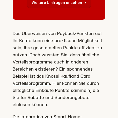
Weitere Umfragen ansehen →
Das Überweisen von Payback-Punkten auf
Ihr Konto kann eine praktische Möglichkeit
sein, Ihre gesammelten Punkte effizient zu
nutzen. Doch wussten Sie, dass ähnliche
Vorteilsprogramme auch in anderen
Bereichen existieren? Ein spannendes
Beispiel ist das
Knossi Kaufland Card
Vorteilsprogramm
. Hier können Sie durch
alltägliche Einkäufe Punkte sammeln, die
Sie für Rabatte und Sonderangebote
einlösen können.
Die Integration von Smart-Home-