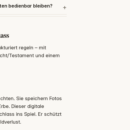
nten bedienbar bleiben?
lass
kturiert regeln – mit
acht/Testament und einem
richten. Sie speichern Fotos
rbe. Dieser digitale
lass ins Spiel. Er schützt
ldverlust.