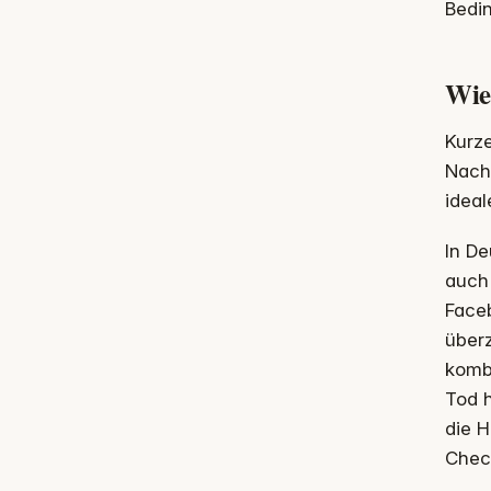
Bedin
Wie 
Kurze
Nach
ideal
In De
auch 
Faceb
überz
kombi
Tod h
die 
Chec