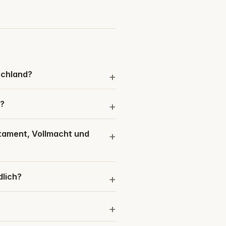
schland?
n?
tament, Vollmacht und
dlich?