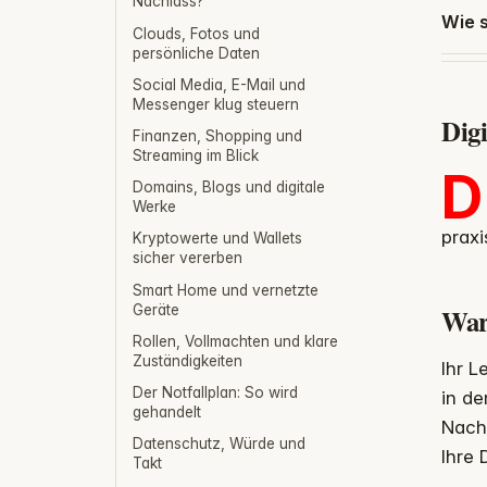
Nachlass?
Wie s
Clouds, Fotos und
persönliche Daten
Social Media, E-Mail und
Messenger klug steuern
Digi
Finanzen, Shopping und
Streaming im Blick
D
Domains, Blogs und digitale
Werke
praxi
Kryptowerte und Wallets
sicher vererben
Smart Home und vernetzte
Geräte
War
Rollen, Vollmachten und klare
Zuständigkeiten
Ihr L
Der Notfallplan: So wird
in de
gehandelt
Nachl
Datenschutz, Würde und
Ihre 
Takt