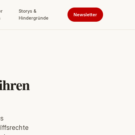
er
Storys &
Newsletter
n
Hindergründe
 ihren
ss
iffsrechte