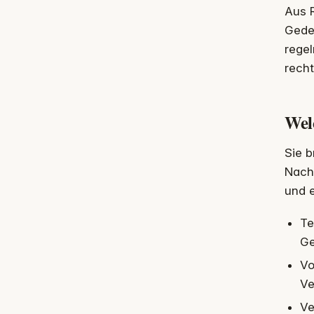
Aus R
Geden
regel
recht
Wel
Sie b
Nachl
und e
Te
Ge
Vo
Ve
Ve