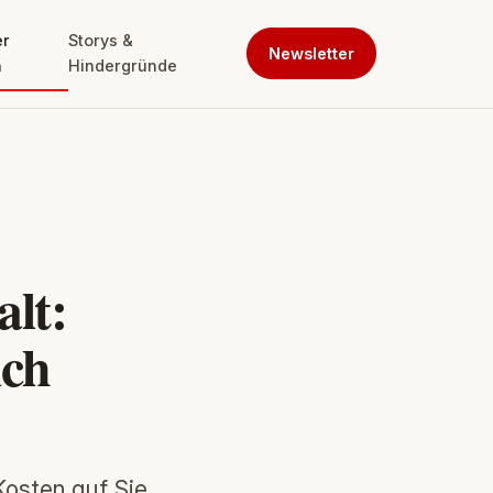
er
Storys &
Newsletter
n
Hindergründe
lt:
ich
Kosten auf Sie