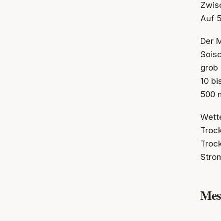
Zwisc
Auf 5
Der M
Sais
grob 
10 bi
500 
Wette
Trock
Trock
Strom
Mes