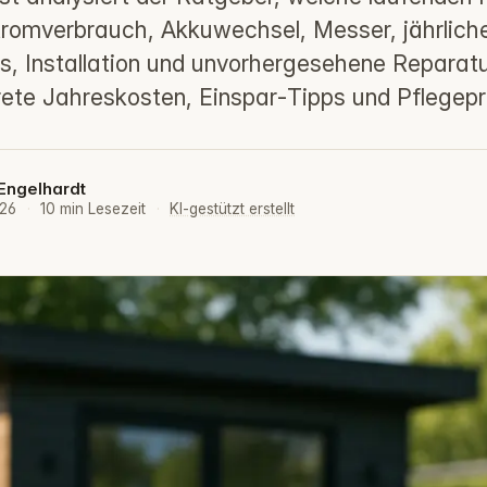
romverbrauch, Akkuwechsel, Messer, jährlich
, Installation und unvorhergesehene Reparatu
rete Jahreskosten, Einspar‑Tipps und Pflegepri
Engelhardt
026
·
10 min Lesezeit
·
KI-gestützt erstellt