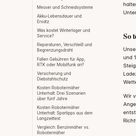
halte
Messer und Schneidsysteme
Unter
Akku-Lebensdauer und
Ersatz
Was kostet Winterlager und
So t
Service?
Reparaturen, Verschleiß und
Unser
Begrenzungsdraht
und 1
Fallen Gebühren für App,
RTK oder Mobilfunk an?
Stei
Lade
Versicherung und
Diebstahlschutz
Wett
Kosten Robotermäher
Unterhalt: Drei Szenarien
Wir 
über fünf Jahre
Angeb
Kosten Robotermäher
entst
Unterhalt: Spartipps aus dem
Langzeittest
Richt
Vergleich: Benzinmäher vs.
Robotermäher