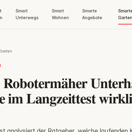
t
Smart
Smart
Smarte
Smart
n
Unterwegs
Wohnen
Angebote
Garte
Garten
N
 Robotermäher Unterha
e im Langzeittest wirkl
st analysiert der Ratgeber, welche laufenden 