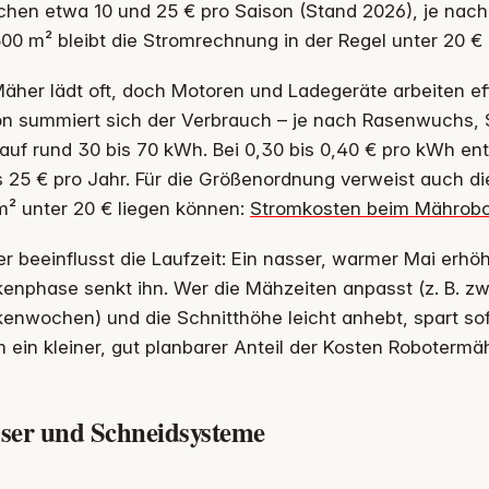
hen etwa 10 und 25 € pro Saison (Stand 2026), je nach
00 m² bleibt die Stromrechnung in der Regel unter 20 € 
äher lädt oft, doch Motoren und Ladegeräte arbeiten effi
on summiert sich der Verbrauch – je nach Rasenwuchs, 
auf rund 30 bis 70 kWh. Bei 0,30 bis 0,40 € pro kWh en
s 25 € pro Jahr. Für die Größenordnung verweist auch di
m² unter 20 € liegen können:
Stromkosten beim Mährobo
r beeinflusst die Laufzeit: Ein nasser, warmer Mai erhöh
enphase senkt ihn. Wer die Mähzeiten anpasst (z. B. zw
enwochen) und die Schnitthöhe leicht anhebt, spart sof
 ein kleiner, gut planbarer Anteil der Kosten Robotermäh
ser und Schneidsysteme