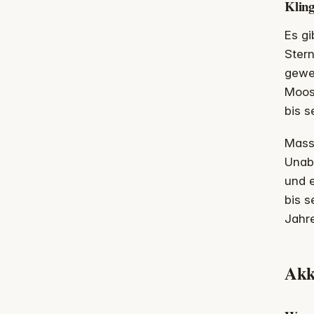
Kling
Es gi
Stern
gewec
Moos 
bis s
Massi
Unab
und e
bis s
Jahr
Akk