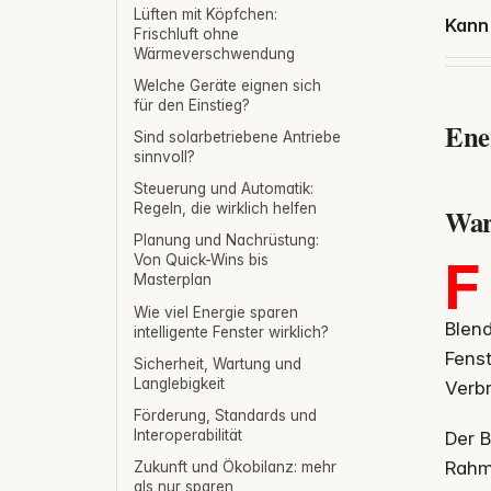
Lüften mit Köpfchen:
Kann
Frischluft ohne
Wärmeverschwendung
Welche Geräte eignen sich
für den Einstieg?
Ener
Sind solarbetriebene Antriebe
sinnvoll?
Steuerung und Automatik:
Regeln, die wirklich helfen
War
Planung und Nachrüstung:
F
Von Quick-Wins bis
Masterplan
Wie viel Energie sparen
Blend
intelligente Fenster wirklich?
Fenst
Sicherheit, Wartung und
Langlebigkeit
Verb
Förderung, Standards und
Interoperabilität
Der B
Rahm
Zukunft und Ökobilanz: mehr
als nur sparen