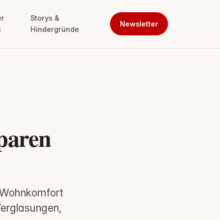
er
Storys &
Newsletter
n
Hindergründe
sparen
en Wohnkomfort
Verglasungen,