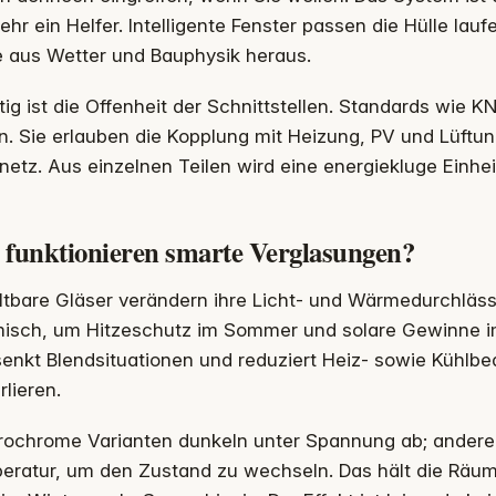
ehr ein Helfer. Intelligente Fenster passen die Hülle lau
e aus Wetter und Bauphysik heraus.
ig ist die Offenheit der Schnittstellen. Standards wie 
n. Sie erlauben die Kopplung mit Heizung, PV und Lüftun
etz. Aus einzelnen Teilen wird eine energiekluge Einhei
 funktionieren smarte Verglasungen?
tbare Gläser verändern ihre Licht- und Wärmedurchlässi
misch, um Hitzeschutz im Sommer und solare Gewinne i
enkt Blendsituationen und reduziert Heiz- sowie Kühlbed
rlieren.
trochrome Varianten dunkeln unter Spannung ab; andere
eratur, um den Zustand zu wechseln. Das hält die Räu