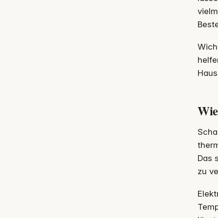
vielm
Best
Wicht
helfe
Hausn
Wie
Schal
ther
Das s
zu ve
Elek
Temp