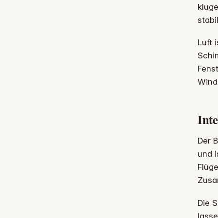
kluge
stabi
Luft 
Schim
Fenst
Wind,
Inte
Der B
und 
Flüge
Zusa
Die S
lasse